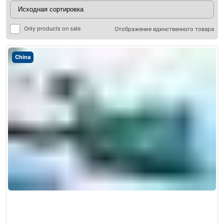
Only products on sale
Отображение единственного товара
China
ры
ры
я