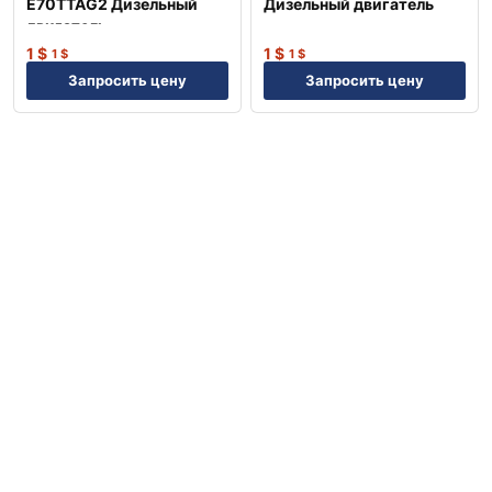
E70TTAG2 Дизельный
Дизельный двигатель
двигатель
1
$
1
$
1
$
1
$
Запросить цену
Запросить цену
Previous
Next
Top
Search
Account
Что внутри: новинки, эксклюзивные