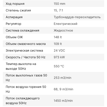
Ход поршня
150 mm
Степень сжатия
15, 7:1
Аспирация
Турбонаддув-переохладитель
Регулятор
Електрический
Система охлаждения
Жидкостное
Объем ОЖ
148 lt
Объем смазочного масла
109 lt
Электрическая система
24 VDC
Скорость / Частота 50 Hz
973 kW
Темпер.выхлопа на
550 °C
выходе 50Hz
Поток выхлопных газов 50
253 m3/min
Hz
Поток воздуха горения 50
68, 9 m3/min
Hz
Поток охлаждающего
1450 m3/min
воздуха 50Hz