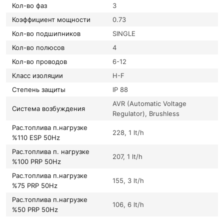
Кол-во фаз
3
Коэффициент мощности
0.73
Кол-во подшипников
SINGLE
Кол-во полюсов
4
Кол-во проводов
6-12
Класс изоляции
H-F
Степень защиты
IP 88
AVR (Automatic Voltage
Система возбуждения
Regulator), Brushless
Рас.топлива п.нагрузке
228, 1 lt/h
%110 ESP 50Hz
Рас.топлива п. нагрузке
207, 1 lt/h
%100 PRP 50Hz
Рас.топлива п.нагрузке
155, 3 lt/h
%75 PRP 50Hz
Рас.топлива п.нагрузке
106, 6 lt/h
%50 PRP 50Hz