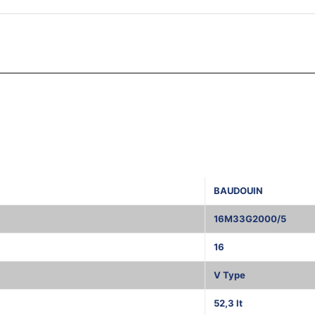
BAUDOUIN
16M33G2000/5
16
V Type
52,3 lt