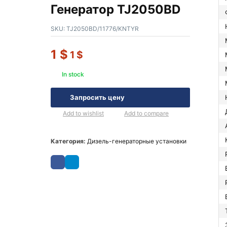
Генератор TJ2050BD
SKU:
TJ2050BD/11776/KNTYR
1
$
1
$
In stock
Запросить цену
Add to wishlist
Add to compare
Категория:
Дизель-генераторные установки