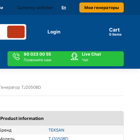
Currency switcher
Мои генераторы
ми
En
Cart
Login
items
90 023 00 55
Live Chat
Позвоните нам
Чат
Генератор TJ2050BD
Product information
Бренд
TEKSAN
Модель
TJ2050BD