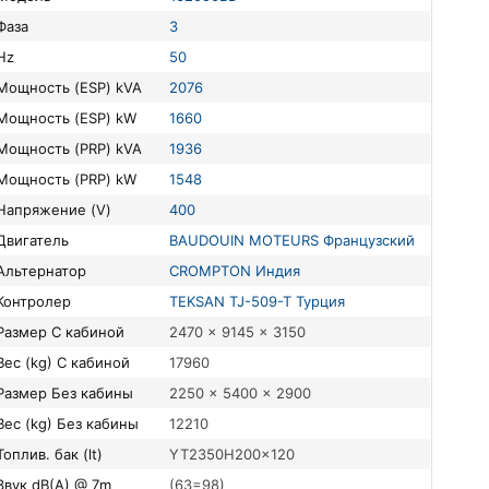
Фаза
3
Hz
50
Мощность (ESP) kVA
2076
Мощность (ESP) kW
1660
Мощность (PRP) kVA
1936
Мощность (PRP) kW
1548
Напряжение (V)
400
Двигатель
BAUDOUIN MOTEURS Французский
Альтернатор
CROMPTON Индия
Контролер
TEKSAN TJ-509-T Турция
Размер С кабиной
2470 x 9145 x 3150
Вес (kg) С кабиной
17960
Размер Без кабины
2250 x 5400 x 2900
Вес (kg) Без кабины
12210
Топлив. бак (lt)
YT2350H200x120
Звук dB(A) @ 7m
(63=98)