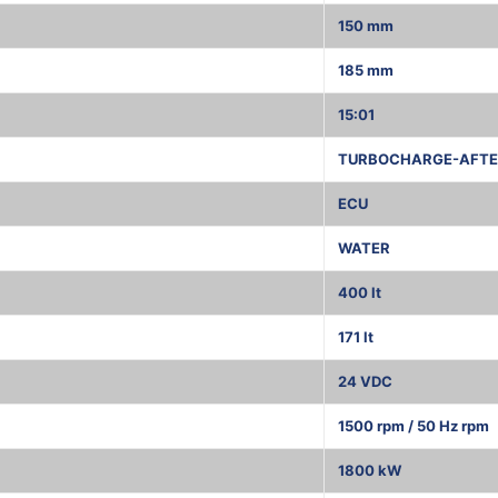
150 mm
185 mm
15:01
TURBOCHARGE-AFTE
ECU
WATER
400 lt
171 lt
24 VDC
1500 rpm / 50 Hz rpm
1800 kW