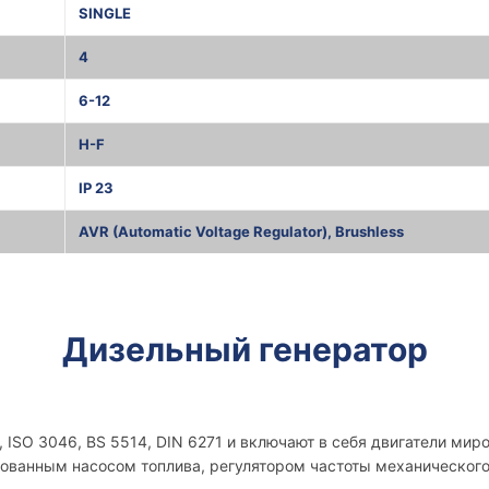
SINGLE
4
6-12
H-F
IP 23
AVR (Automatic Voltage Regulator), Brushless
Дизельный генератор
 ISO 3046, BS 5514, DIN 6271 и включают в себя двигатели мир
рованным насосом топлива, регулятором частоты механического