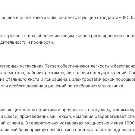
едшие все опытные этапы, соответствующие стандартам IEC 600
лектронного типа, обеспечивающим точное регулирование напр
дительности и прочности.
аторных установках Teksan обеспечивают легкость и безопасно
параметров, рабочих режимов, сигналов и предупреждений. Па
 из стального листа и покрашена в электростатической порошк
ели особого дизайна и решений по требованиям заказчика.
ечивающим характеристики и прочность к нагрузкам, минимизир
и шасси, произведенными Teksan, компания разрабатывает сп
ний клиента. В генераторных установках мощностью менее 1600
ливный банк прямоугольного типа предоставляется отдельно к 