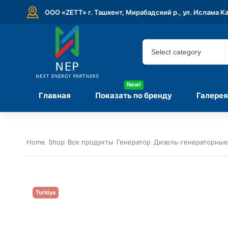
ООО «ZETT» г. Ташкент, Мирабадский р., ул. Ислама К
New!
Главная
Показать по бренду
Галерея
Home
Shop
Все продукты
Генератор
Дизель-генераторные
Turkiya