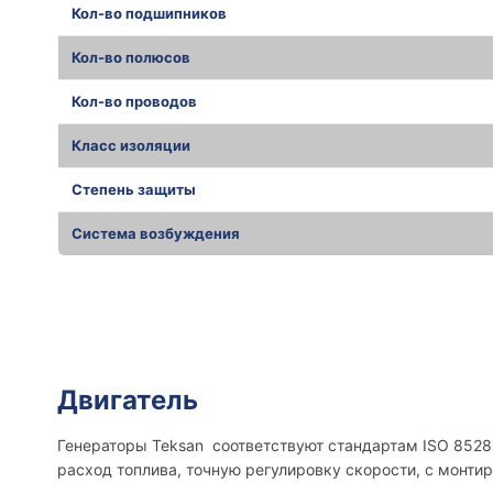
Кол-во подшипников
Кол-во полюсов
Кол-во проводов
Класс изоляции
Степень защиты
Система возбуждения
r
r
Двигатель
Генераторы Teksan соответствуют стандартам ISO 8528,
расход топлива, точную регулировку скорости, с монти