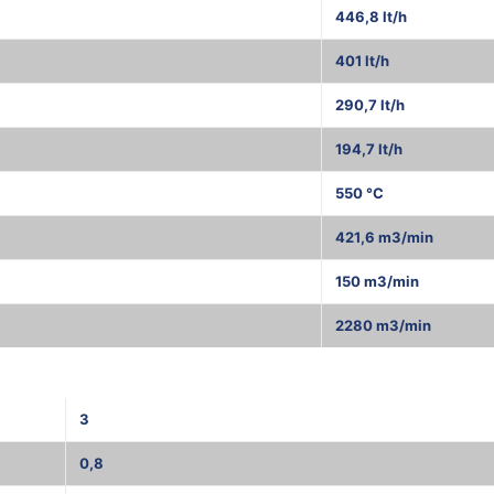
446,8 lt/h
401 lt/h
290,7 lt/h
194,7 lt/h
550 °C
421,6 m3/min
150 m3/min
2280 m3/min
3
0,8