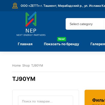
ООО «ZETT» г. Ташкент, Мирабадский р., ул. Ислама К
New!
Главная
Показать по бренду
Галерея
Home
Shop
TJ90YM
TJ90YM
Филь