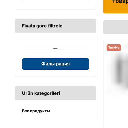
това
Fiyata göre filtrele
—
Turkiya
Фильтрация
Ürün kategorileri
Все продукты
UPS