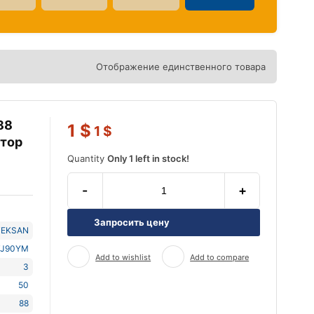
Отображение единственного товара
88
1
$
1
$
атор
Quantity
Only 1 left in stock!
-
+
Запросить цену
TEKSAN
TJ90YM
Add to wishlist
Add to compare
3
50
88