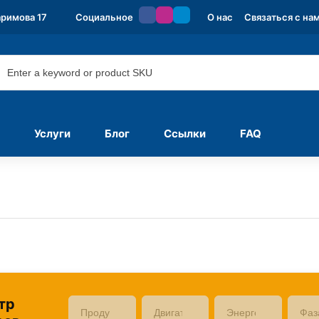
аримова 17
Социальное
О нас
Связаться с на
Услуги
Блог
Ссылки
FAQ
тр