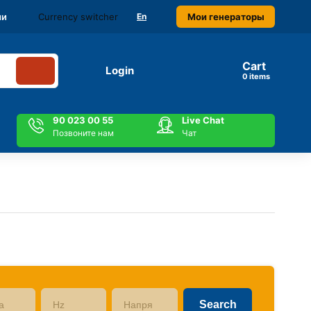
Currency switcher
Мои генераторы
ми
En
Cart
Login
items
90 023 00 55
Live Chat
Позвоните нам
Чат