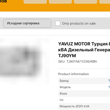
ров
Only products on sale
YAVUZ MOTOR Турция 
кВА Дизельный Генер
TJ90YM
SKU: TJ90YM/11256/KBN
Product information
Бренд
Модель
Фаза
Hz
Мощность (ESP) kVA