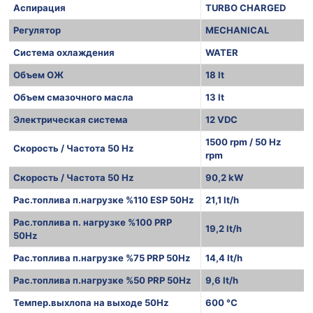
Аспирация
TURBO CHARGED
Регулятор
MECHANICAL
Система охлаждения
WATER
Объем ОЖ
18 lt
Объем смазочного масла
13 lt
Электрическая система
12 VDC
1500 rpm / 50 Hz
Скорость / Частота 50 Hz
rpm
Скорость / Частота 50 Hz
90,2 kW
Рас.топлива п.нагрузке %110 ESP 50Hz
21,1 lt/h
Рас.топлива п. нагрузке %100 PRP
19,2 lt/h
50Hz
Рас.топлива п.нагрузке %75 PRP 50Hz
14,4 lt/h
Рас.топлива п.нагрузке %50 PRP 50Hz
9,6 lt/h
Темпер.выхлопа на выходе 50Hz
600 °C