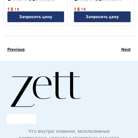
Дизельный Генератор
Дизельный Генератор
TJ110BD
TJ20BD
1
$
1
$
1
$
1
$
Запросить цену
Запросить цену
Previous
Next
Что внутри: новинки, эксклюзивные
распродажи, новости о грузовиках и многое