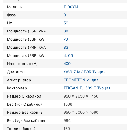
Модель
TJ90YM
Фаза
3
Hz
50
Мощность (ESP) kVA
88
Мощность (ESP) kW
70
Мощность (PRP) kVA
83
Мощность (PRP) kW
4
,
66
Напряжение (V)
400
Двигатель
YAVUZ MOTOR Турция
Альтернатор
CROMPTON Индия
Контролер
TEKSAN TJ-509-T Турция
Размер С кабиной
950 x 2650 x 1450
Вес (kg) С кабиной
1308
Размер Без кабины
950 x 2000 x 1060
Вес (kg) Без кабины
994
Топлив. бак (lt)
160