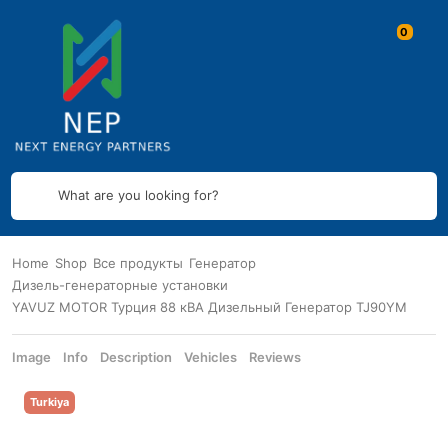
What are you looking for?
Home
Shop
Все продукты
Генератор
Дизель-генераторные установки
YAVUZ MOTOR Турция 88 кВА Дизельный Генератор TJ90YM
Image
Info
Description
Vehicles
Reviews
Turkiya