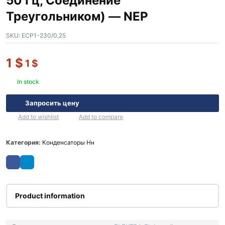
50 Гц, Соединение
Треугольником) — NEP
SKU:
ECP1-230/0,25
1
$
1
$
In stock
Запросить цену
Add to wishlist
Add to compare
Категория:
Конденсаторы Нн
Product information