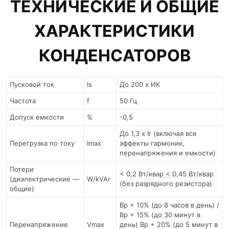
ТЕХНИЧЕСКИЕ И ОБЩИЕ
ХАРАКТЕРИСТИКИ
КОНДЕНСАТОРОВ
Пусковой ток
Is
До 200 х ИК
Частота
f
50 Гц
Допуск емкости
%
-0,5
До 1,3 x Ir (включая все
Перегрузка по току
Imax
эффекты гармоник,
перенапряжения и емкости)
Потери
< 0,2 Вт/квар < 0,45 Вт/квар
(диэлектрические —
W/kVAr
(без разрядного резистора)
общие)
Вр + 10% (до 8 часов в день) /
Вр + 15% (до 30 минут в
Перенапряжение
Vmax
день) Вр + 20% (до 5 минут в