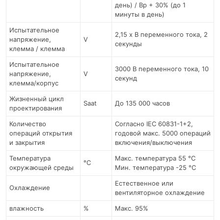
день) / Вр + 30% (до 1
минуты в день)
Испытательное
2,15 x В переменного тока, 2
напряжение,
V
секунды
клемма / клемма
Испытательное
3000 В переменного тока, 10
напряжение,
V
секунд
клемма/корпус
Жизненный цикл
Saat
До 135 000 часов
проектирования
Количество
Согласно IEC 60831-1+2,
операций открытия
годовой макс. 5000 операций
и закрытия
включения/выключения
Температура
Макс. температура 55 °C
°C
окружающей среды
Мин. температура -25 °С
Естественное или
Охлаждение
вентиляторное охлаждение
влажность
%
Макс. 95%