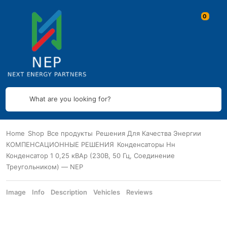
What are you looking for?
Home
Shop
Все продукты
Решения Для Качества Энергии
КОМПЕНСАЦИОННЫЕ РЕШЕНИЯ
Конденсаторы Нн
Конденсатор 1 0,25 кВАр (230В, 50 Гц, Соединение
Треугольником) — NEP
Image
Info
Description
Vehicles
Reviews