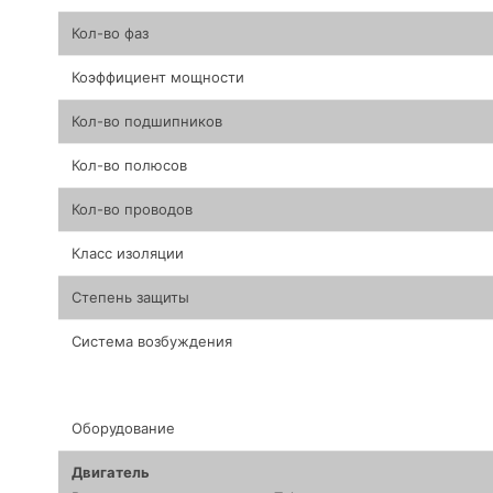
Кол-во фаз
Коэффициент мощности
Кол-во подшипников
Кол-во полюсов
Кол-во проводов
Класс изоляции
Степень защиты
Система возбуждения
Оборудование
Двигатель