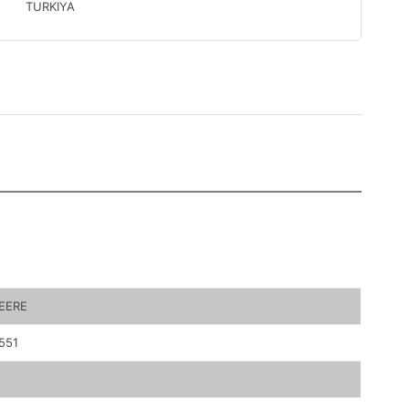
TURKIYA
EERE
551