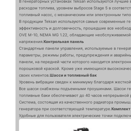
В генераторных установках Teksan используются лучшие в
расходом топлива, уровнем выбросов Stage 5 в соответс
топливный насос, с механическим или электронным типо
В продукции Teksan используются самые современные ге
эффективность и долговечность, прошедшие все необходим
OVE M-10, NEMA MG 1.22, обладающие необслуживаемой 
напряжения.
Контрольная панель
Стандартные панели управления, используемые в генера
параметры, режимы работы, предупреждения и аварийные
панели, на передней части которого находится электрон
порошковой краской. Кроме уже имеющихся высококачест
своих клиентов.
Шасси и топливный бак
Уровень вибрации сведен к минимуму благодаря жесткой 
Все шасси снабжены подъемными проушинами. Шасси ген
топливные баки обеспечивают до 40 часов непрерывной 
Система, состоящая из качественного радиатора промыш
генератора при соответствующей температуре.
Комплект 
Удобные для пользователя электрические точки подключе