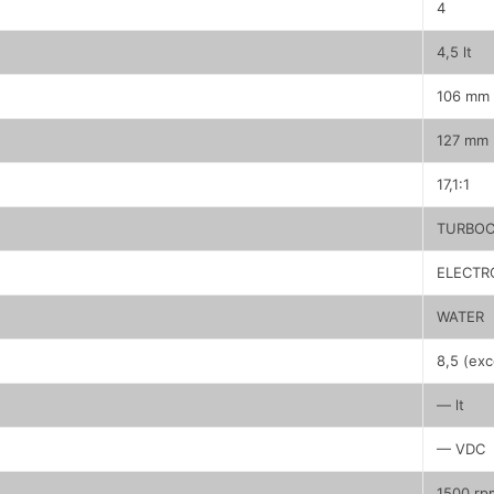
4
4,5 lt
106 mm
127 mm
17,1:1
TURBO
ELECTR
WATER
8,5 (exc
— lt
— VDC
1500 rp