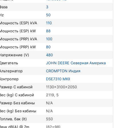
Фаза
3
Hz
50
Мощность (ESP) kVA
110
Мощность (ESP) kW
88
Мощность (PRP) kVA
100
Мощность (PRP) kW
80
Напряжение (V)
480
Двигатель
JOHN DEERE Северная Америка
Альтернатор
CROMPTON Индия
Контролер
DSE7310 MKII
Размер С кабиной
1130x3100x2050
Вес (kg) С кабиной
2119, 5
Размер Без кабины
N/A
Вес (kg) Без кабины
N/A
Топлив. бак (lt)
550
Звук dB(A) @ 7m
(62=98)