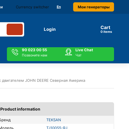
Currency switcher
Мои генераторы
ми
En
Cart
Login
items
90 023 00 55
Live Chat
Позвоните нам
Чат
 с двигателем JOHN DEERE Северная Америка
Product information
Бренд
TEKSAN
Модель
TJ100S5-RJ