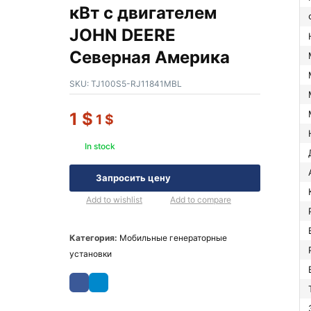
кВт с двигателем
JOHN DEERE
Северная Америка
SKU:
TJ100S5-RJ11841MBL
1
$
1
$
In stock
Запросить цену
Add to wishlist
Add to compare
Категория:
Мобильные генераторные
установки