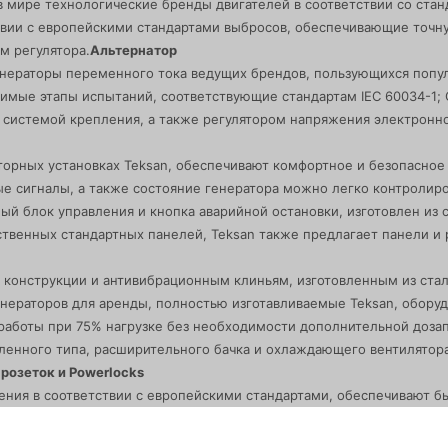
 мире технологические бренды двигателей в соответствии со стандар
твии с европейскими стандартами выбросов, обеспечивающие точну
м регулятора.
Альтернатор
нераторы переменного тока ведущих брендов, пользующихся попул
ые этапы испытаний, соответствующие стандартам IEC 60034-1; CEI
системой крепления, а также регулятором напряжения электронн
торных установках Teksan, обеспечивают комфортное и безопасное
 сигналы, а также состояние генератора можно легко контролиро
ный блок управления и кнопка аварийной остановки, изготовлен из 
венных стандартных панелей, Teksan также предлагает панели и 
конструкции и антивибрационным клиньям, изготовленным из стали
ераторов для аренды, полностью изготавливаемые Teksan, оборуд
работы при 75% нагрузке без необходимости дополнительной дозап
ленного типа, расширительного бачка и охлаждающего вентилятора
розеток и Powerlocks
ния в соответствии с европейскими стандартами, обеспечивают бы