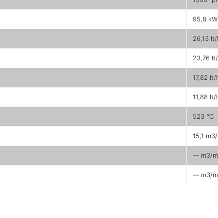
95,8 kW
26,13 lt
23,76 lt
17,82 lt/
11,88 lt/
523 °C
15,1 m3
— m3/m
— m3/m