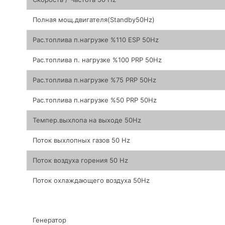
Полная мощ.двигателя(Standby50Hz)
Рас.топлива п.нагрузке %110 ESP 50Hz
Рас.топлива п. нагрузке %100 PRP 50Hz
Рас.топлива п.нагрузке %75 PRP 50Hz
Рас.топлива п.нагрузке %50 PRP 50Hz
Темпер.выхлопа на выходе 50Hz
Поток выхлопных газов 50 Hz
Поток воздуха горения 50 Hz
Поток охлаждающего воздуха 50Hz
Генератор