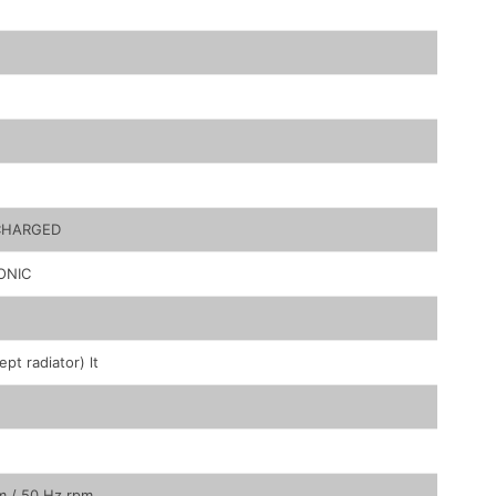
CHARGED
ONIC
ept radiator) lt
m / 50 Hz rpm