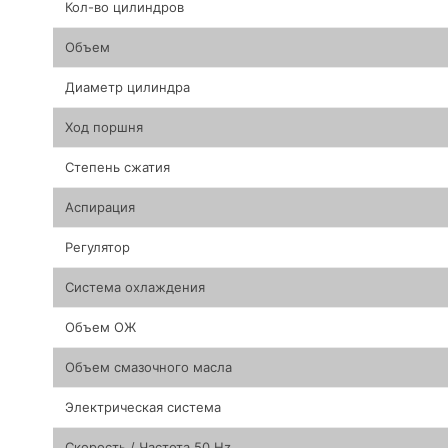
Кол-во цилиндров
Объем
Диаметр цилиндра
Ход поршня
Степень сжатия
Аспирация
Регулятор
Система охлаждения
Объем ОЖ
Объем смазочного масла
Электрическая система
Скорость / Частота 50 Hz