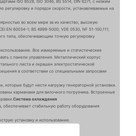
тами ISO 8528, ISO 3046, BS 5514, DIN 6271, с низким
ю регулировку и порядок скорости, устанавливаемые на
ярностью во всем мире за их качество, высокую
 EN 60034-1; BS 4999-5000; VDE 0530, NF 51-100,111;
ого типа, обеспечивающим точную регулировку
 использование. Все измеряемые и статистические
вать с панели управления. Металлический корпус
стального листа и окрашен электростатической
решения в соответствии со специальными запросами
, которые будут нести нагрузку генераторной установки.
ованы карманами для вилочного погрузчика. Встроенные
равки.
Система охлаждения
, обеспечивает стабильную работу оборудования
струю установку и использование.