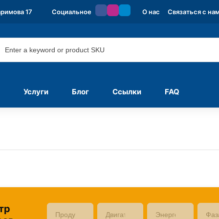
аримова 17
Социальное
О нас
Связаться с на
Услуги
Блог
Ссылки
FAQ
тр