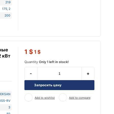
219
175
,
2
200
ные
1
$
1
$
2 кВт
Quantity
Only 1 left in stock!
-
+
Запросить цену
TEKSAN
Add to wishlist
Add to compare
0S5-RV
3
50