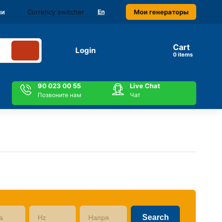
Currency switcher
Мои генераторы
ми
En
Cart
Login
items
90 023 00 55
Live Chat
Позвоните нам
Чат