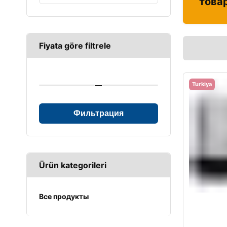
това
Fiyata göre filtrele
—
Turkiya
Фильтрация
Ürün kategorileri
Все продукты
UPS