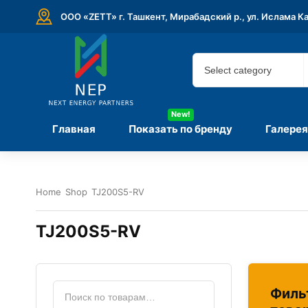
ООО «ZETT» г. Ташкент, Мирабадский р., ул. Ислама К
New!
Главная
Показать по бренду
Галерея
Home
Shop
TJ200S5-RV
TJ200S5-RV
Филь