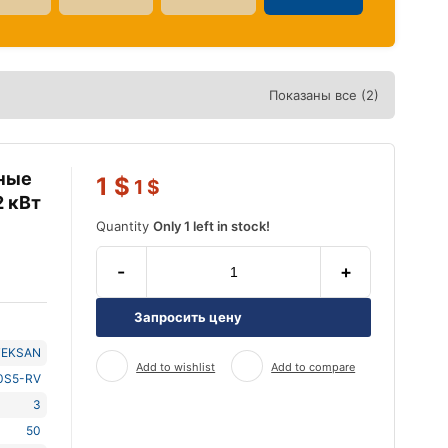
Показаны все (2)
ные
1
$
1
$
2 кВт
Quantity
Only 1 left in stock!
-
+
Запросить цену
TEKSAN
Add to wishlist
Add to compare
0S5-RV
3
50