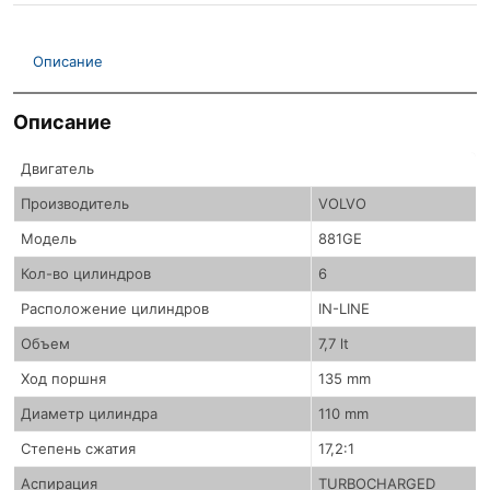
Описание
Описание
Двигатель
Производитель
VOLVO
Модель
881GE
Кол-во цилиндров
6
Расположение цилиндров
IN-LINE
Объем
7,7 lt
Ход поршня
135 mm
Диаметр цилиндра
110 mm
Степень сжатия
17,2:1
Аспирация
TURBOCHARGED