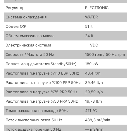
Регулятор
ELECTRONIC
Система охлаждения
WATER
Объем ОЖ
51 lt
Объем смазочного масла
24 lt
Электрическая система
— VDC
Скорость / Частота 50 Hz
1500 rpm / 50 Hz rpm
Полная мощ.двигателя(Standby50Hz)
189 kW
Рас.топлива п.нагрузке %110 ESP 50Hz
43,4 lt/h
Рас.топлива п. нагрузке %100 PRP 50Hz
39,46 lt/h
Рас.топлива п.нагрузке %75 PRP 50Hz
29,59 lt/h
Рас.топлива п.нагрузке %50 PRP 50Hz
19,73 lt/h
Темпер.выхлопа на выходе 50Hz
471 °C
Поток выхлопных газов 50 Hz
488,3 m3/min
Поток воздуха горения 50 Hz
— m3/min