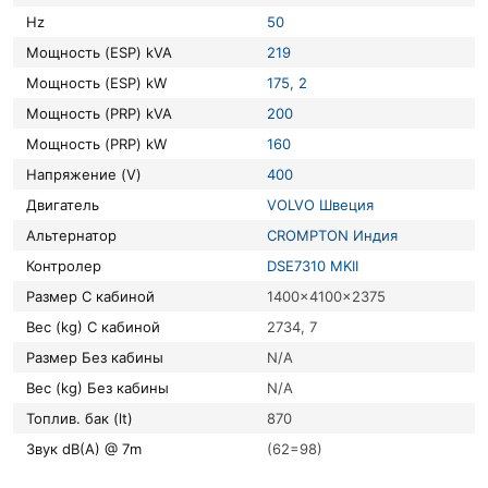
Hz
50
Мощность (ESP) kVA
219
Мощность (ESP) kW
175
,
2
Мощность (PRP) kVA
200
Мощность (PRP) kW
160
Напряжение (V)
400
Двигатель
VOLVO Швеция
Альтернатор
CROMPTON Индия
Контролер
DSE7310 MKII
Размер С кабиной
1400x4100x2375
Вес (kg) С кабиной
2734, 7
Размер Без кабины
N/A
Вес (kg) Без кабины
N/A
Топлив. бак (lt)
870
Звук dB(A) @ 7m
(62=98)