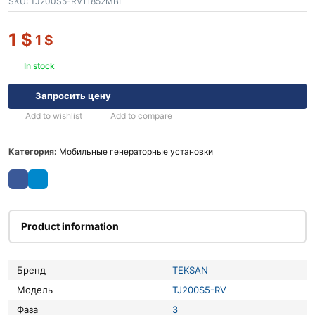
SKU:
TJ200S5-RV11852MBL
1
$
1
$
In stock
Запросить цену
Add to wishlist
Add to compare
Категория:
Мобильные генераторные установки
Product information
Бренд
TEKSAN
Модель
TJ200S5-RV
Фаза
3