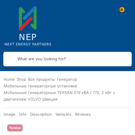
What are you looking for?
Home
Shop
Все продукты
Генератор
Мобильные генераторные установки
Мобильные генераторные TEKSAN 219 кВА / 175, 2 кВт с
двигателем VOLVO Швеция
Image
Info
Description
Vehicles
Reviews
Turkiya