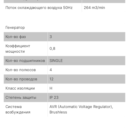
Поток охлаждающего воздуха 50Hz
264 m3/min
Генератор
Кол-во фаз
3
Коэффициент
0,8
мощности
Кол-во подшипников
SINGLE
Кол-во полюсов
4
Кол-во проводов
12
Класс изоляции
H
Степень защиты
IP 23
Система
AVR (Automatic Voltage Regulator),
возбуждения
Brushless