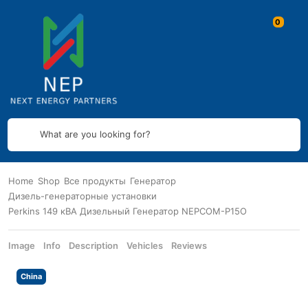
What are you looking for?
Home
Shop
Все продукты
Генератор
Дизель-генераторные установки
Perkins 149 кВА Дизельный Генератор NEPCOM-P15O
Image
Info
Description
Vehicles
Reviews
China