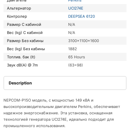
Двигатель
Perkins
Альтернатор
UCI274E
Контролер
DEEPSEA 6120
Размер С кабиной
N/A
Вес (kg) С кабиной
N/A
Размер Без кабины
3100x1100x1600
Вес (kg) Без кабины
1882
Топлив. бак (lt)
65 Hours
Звук dB(A) @ 7m
(63=98)
Description
NEPCOM-P15O модель, с мощностью 149 кВА и
высокопроизводительным двигателем Perkins, обеспечивает
надежное энергоснабжение. Эта установка, оснащенная
технологией генератора UCI274E, идеально подходит для
промышленного использования.