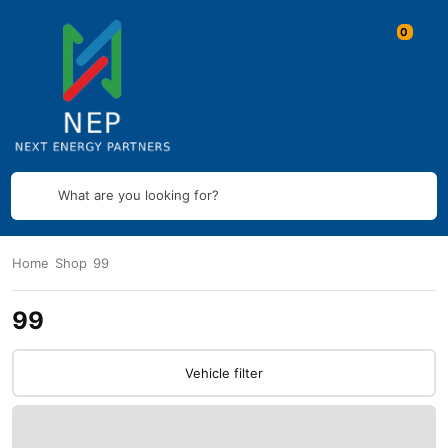
What are you looking for?
Home
Shop
99
99
Vehicle filter