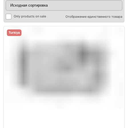
Only products on sale
Отображение единственного товара
Turkiya
ры
ры
я