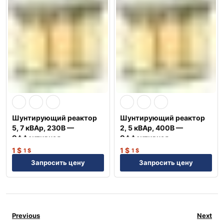
Шунтирующий реактор
Шунтирующий реактор
5, 7 кВАр, 230В —
2, 5 кВАр, 400В —
Эффективная
Эффективная
компенсация NEP
компенсация NEP
1
$
1
$
1
$
1
$
Запросить цену
Запросить цену
Previous
Next