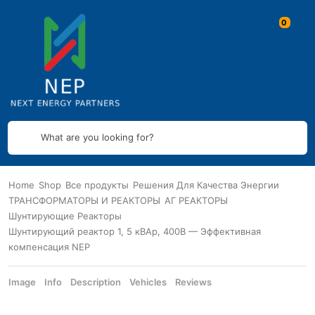
What are you looking for?
Home
Shop
Все продукты
Решения Для Качества Энергии
ТРАНСФОРМАТОРЫ И РЕАКТОРЫ
АГ РЕАКТОРЫ
Шунтирующие Реакторы
Шунтирующий реактор 1, 5 кВАр, 400В — Эффективная
компенсация NEP
Image
Info
Description
Vehicles
Reviews