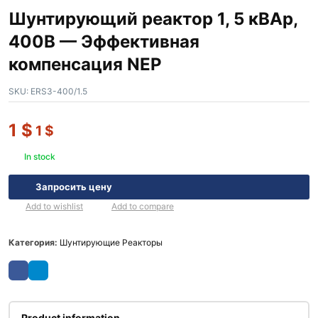
Шунтирующий реактор 1, 5 кВАр,
400В — Эффективная
компенсация NEP
SKU:
ERS3-400/1.5
1
$
1
$
In stock
Запросить цену
Add to wishlist
Add to compare
Категория:
Шунтирующие Реакторы
Product information