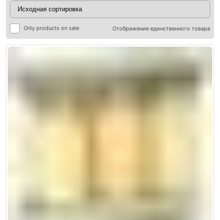
Only products on sale
Отображение единственного товара
ры
ры
я