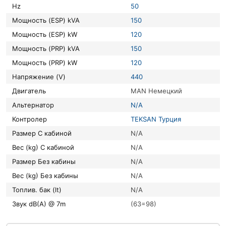
Hz
50
Мощность (ESP) kVA
150
Мощность (ESP) kW
120
Мощность (PRP) kVA
150
Мощность (PRP) kW
120
Напряжение (V)
440
Двигатель
MAN Немецкий
Альтернатор
N/A
Контролер
TEKSAN Турция
Размер С кабиной
N/A
Вес (kg) С кабиной
N/A
Размер Без кабины
N/A
Вес (kg) Без кабины
N/A
Топлив. бак (lt)
N/A
Звук dB(A) @ 7m
(63=98)