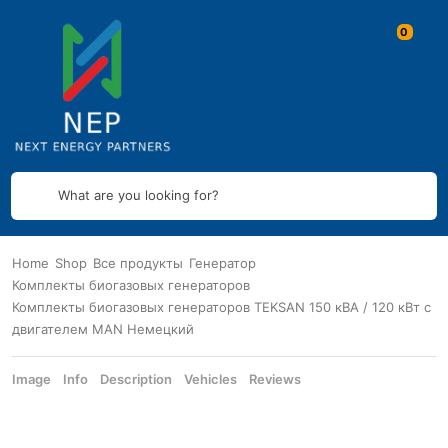
What are you looking for?
Home
Shop
Все продукты
Генератор
Комплекты биогазовых генераторов
Комплекты биогазовых генераторов TEKSAN 150 кВА / 120 кВт с
двигателем MAN Немецкий
Image
Info
Description
Vehicles
Reviews