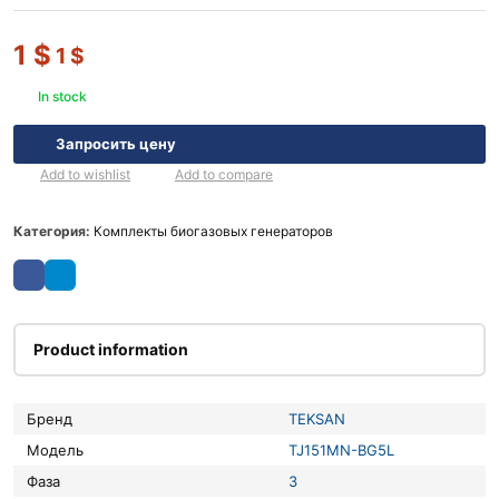
1
$
1
$
In stock
Запросить цену
Add to wishlist
Add to compare
Категория:
Комплекты биогазовых генераторов
Product information
Бренд
TEKSAN
Модель
TJ151MN-BG5L
Фаза
3