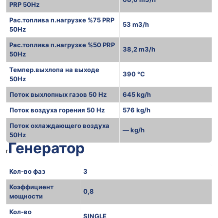
PRP 50Hz
Рас.топлива п.нагрузке %75 PRP
53 m3/h
50Hz
Рас.топлива п.нагрузке %50 PRP
38,2 m3/h
50Hz
Темпер.выхлопа на выходе
390 °C
50Hz
Поток выхлопных газов 50 Hz
645 kg/h
Поток воздуха горения 50 Hz
576 kg/h
Поток охлаждающего воздуха
— kg/h
50Hz
Генератор
r
Кол-во фаз
3
Коэффициент
0,8
мощности
Кол-во
SINGLE