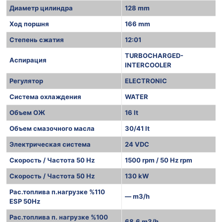
Диаметр цилиндра
128 mm
Ход поршня
166 mm
Степень сжатия
12:01
TURBOCHARGED-
Аспирация
INTERCOOLER
Регулятор
ELECTRONIC
Система охлаждения
WATER
Объем ОЖ
16 lt
Объем смазочного масла
30/41 lt
Электрическая система
24 VDC
Скорость / Частота 50 Hz
1500 rpm / 50 Hz rpm
Скорость / Частота 50 Hz
130 kW
Рас.топлива п.нагрузке %110
— m3/h
ESP 50Hz
Рас.топлива п. нагрузке %100
68,6 m3/h