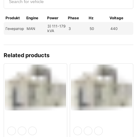
Produkt
Engine
Power
Phase
Hz
Voltage
3) 111-179
Генератор
MAN
3
50
440
kVA
Related products