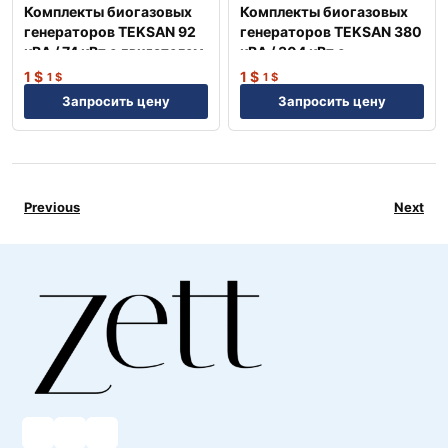
Комплекты биогазовых
Комплекты биогазовых
генераторов TEKSAN 92
генераторов TEKSAN 380
кВА / 74 кВт с двигателем
кВА / 304 кВт с
MAN Немецкий
двигателем PERKINS
1
$
1
$
1
$
1
$
Англия
Запросить цену
Запросить цену
Previous
Next