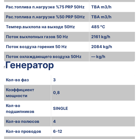
Рас.топлива п.нагрузке %75 PRP 50Hz
TBA m3/h
Рас.топлива п.нагрузке %50 PRP 50Hz
TBA m3/h
Темпер.выхлопа на выходе 50Hz
485 °C
Поток выхлопных газов 50 Hz
2161 kg/h
Поток воздуха горения 50 Hz
2084 kg/h
Поток охлаждающего воздуха 50Hz
— kg/h
Генератор
r
Кол-во фаз
3
Коэффициент
0,8
мощности
Кол-во
SINGLE
подшипников
Кол-во полюсов
4
Кол-во проводов
6-12