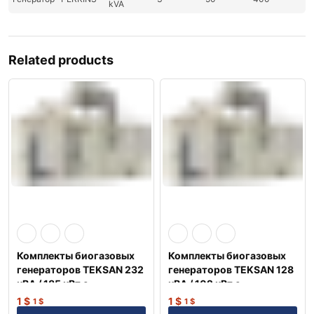
kVA
Related products
Комплекты биогазовых
Комплекты биогазовых
генераторов TEKSAN 232
генераторов TEKSAN 128
кВА / 185 кВт с
кВА / 102 кВт с
двигателем MAN
двигателем MAN
1
$
1
$
1
$
1
$
Немецкий
Немецкий