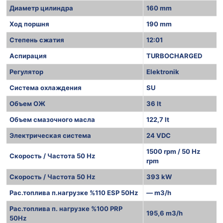
Диаметр цилиндра
160 mm
Ход поршня
190 mm
Степень сжатия
12:01
Аспирация
TURBOCHARGED
Регулятор
Elektronik
Система охлаждения
SU
Объем ОЖ
36 lt
Объем смазочного масла
122,7 lt
Электрическая система
24 VDC
1500 rpm / 50 Hz
Скорость / Частота 50 Hz
rpm
Скорость / Частота 50 Hz
393 kW
Рас.топлива п.нагрузке %110 ESP 50Hz
— m3/h
Рас.топлива п. нагрузке %100 PRP
195,6 m3/h
50Hz