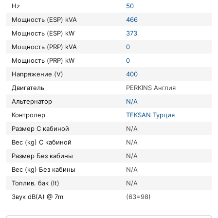
Hz
50
Мощность (ESP) kVA
466
Мощность (ESP) kW
373
Мощность (PRP) kVA
0
Мощность (PRP) kW
0
Напряжение (V)
400
Двигатель
PERKINS Англия
Альтернатор
N/A
Контролер
TEKSAN Турция
Размер С кабиной
N/A
Вес (kg) С кабиной
N/A
Размер Без кабины
N/A
Вес (kg) Без кабины
N/A
Топлив. бак (lt)
N/A
Звук dB(A) @ 7m
(63=98)