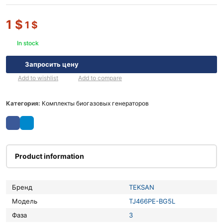
1
$
1
$
In stock
Запросить цену
Add to wishlist
Add to compare
Категория:
Комплекты биогазовых генераторов
Product information
Бренд
TEKSAN
Модель
TJ466PE-BG5L
Фаза
3