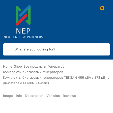
What are you looking for?
Home
Shop
Все продукты
Генератор
Комплекты биогазовых генераторов
Комплекты биогазовых генераторов TEKSAN 466 кВА / 373 кВт с
двигателем PERKINS Англия
Image
Info
Description
Vehicles
Reviews