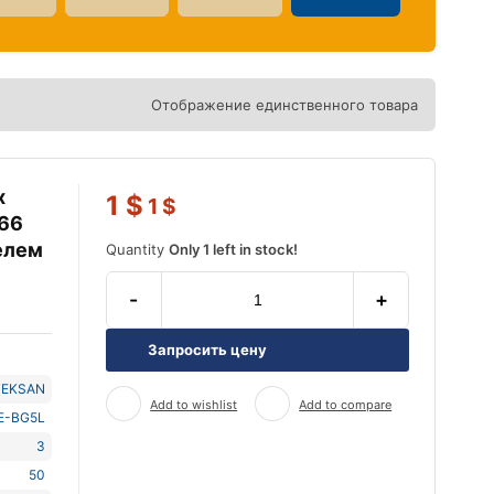
Отображение единственного товара
х
1
$
1
$
466
телем
Quantity
Only 1 left in stock!
-
+
Запросить цену
TEKSAN
Add to wishlist
Add to compare
E-BG5L
3
50