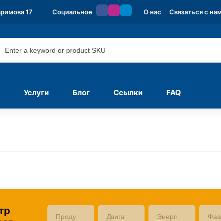
аримова 17
Социальное
О нас
Связаться с на
Услуги
Блог
Ссылки
FAQ
тр