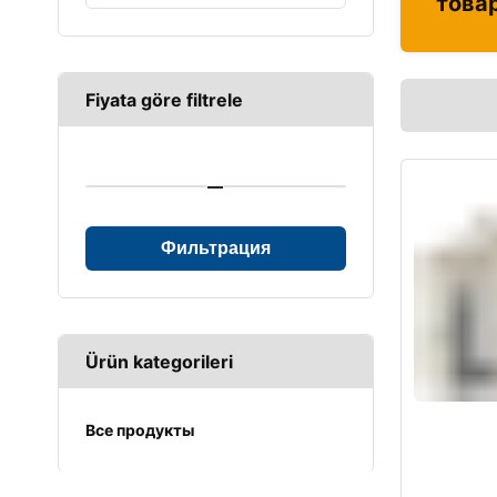
това
Fiyata göre filtrele
—
Фильтрация
Ürün kategorileri
Все продукты
UPS