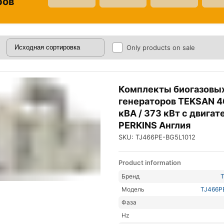
ров
Only products on sale
Комплекты биогазовы
генераторов TEKSAN 
кВА / 373 кВт с двига
PERKINS Англия
SKU: TJ466PE-BG5L1012
Product information
Бренд
Модель
TJ466P
Фаза
Hz