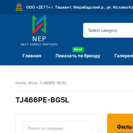
ООО «ZETT» г. Ташкент, Мирабадский р., ул. Ислама К
New!
Главная
Показать по бренду
Галерея
Home
Shop
TJ466PE-BG5L
TJ466PE-BG5L
Филь