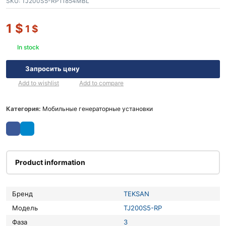
SKU:
TJ200S5-RP11854MBL
1
$
1
$
In stock
Запросить цену
Add to wishlist
Add to compare
Категория:
Мобильные генераторные установки
Product information
Бренд
TEKSAN
Модель
TJ200S5-RP
Фаза
3