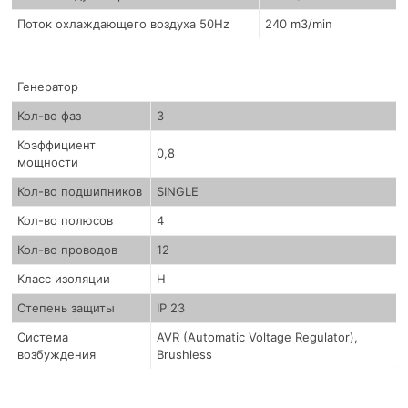
Поток охлаждающего воздуха 50Hz
240 m3/min
Генератор
Кол-во фаз
3
Коэффициент
0,8
мощности
Кол-во подшипников
SINGLE
Кол-во полюсов
4
Кол-во проводов
12
Класс изоляции
H
Степень защиты
IP 23
Система
AVR (Automatic Voltage Regulator),
возбуждения
Brushless