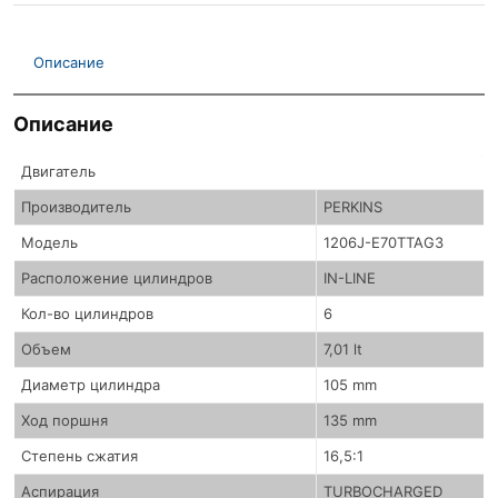
Описание
Описание
Двигатель
Производитель
PERKINS
Модель
1206J-E70TTAG3
Расположение цилиндров
IN-LINE
Кол-во цилиндров
6
Объем
7,01 lt
Диаметр цилиндра
105 mm
Ход поршня
135 mm
Степень сжатия
16,5:1
Аспирация
TURBOCHARGED