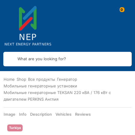
What are you looking for?
Home
Shop
Все продукты
Генератор
Мобильные генераторные установки
Мобильные генераторные TEKSAN 220 кВА / 176 кВт с
двигателем PERKINS Англия
Image
Info
Description
Vehicles
Reviews
Turkiya