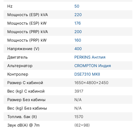
Hz
50
Мощность (ESP) kVA
220
Мощность (ESP) kW
176
Мощность (PRP) kVA
200
Мощность (PRP) kW
160
Напряжение (V)
400
Двигатель
PERKINS Англия
Альтернатор
CROMPTON Индия
Контролер
DSE7310 MKII
Размер С кабиной
1650x4800x2450
Вес (kg) С кабиной
3917
Размер Без кабины
N/A
Вес (kg) Без кабины
N/A
Топлив. бак (lt)
1570
Звук dB(A) @ 7m
(62=98)