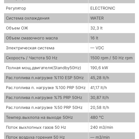
Регулятор
ELECTRONIC
Система охлаждения
WATER
Объем ОЖ
32,3 lt
Объем смазочного масла
16 lt
Электрическая система
— VDC
Скорость / Частота 50 Hz
1500 rpm / 50 Hz rpm
Полная мощ.двигателя(Standby50Hz)
190,6 kW
Рас.топлива п.нагрузке %110 ESP 50Hz
45,28 lt/h
Рас.топлива п. нагрузке %100 PRP 50Hz
41,17 lt/h
Рас.топлива п.нагрузке %75 PRP 50Hz
30,87 lt/h
Рас.топлива п.нагрузке %50 PRP 50Hz
20,58 lt/h
Темпер.выхлопа на выходе 50Hz
480 °C
Поток выхлопных газов 50 Hz
240 m3/min
Поток воздуха горения 50 Hz
— m3/min