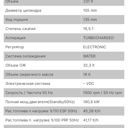
Объем
7,01 lt
Диаметр цилиндра
105 mm
Ход поршня
135 mm
Степень сжатия
16,5:1
Аспирация
TURBOCHARGED
Регулятор
ELECTRONIC
Система охлаждения
WATER
Объем ОЖ
32,3 lt
Объем смазочного масла
16 lt
Электрическая система
– VDC
Скорость / Частота 50 Hz
1500 rpm / 50 Hz rpm
Полная мощ.двигателя(Standby50Hz)
190,6 kW
Рас.топлива п.нагрузке %110 ESP 50Hz
45,28 lt/h
Рас.топлива п. нагрузке %100 PRP 50Hz
41,17 lt/h