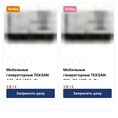
Turkiya
Turkiya
Мобильные
Мобильные
генераторные TEKSAN
генераторные TEKSAN
445 кВА / 356 кВт с
219 кВА / 175, 2 кВт с
двигателем VOLVO
двигателем VOLVO
1
$
1
$
1
$
1
$
Швеция
Швеция
Запросить цену
Запросить цену