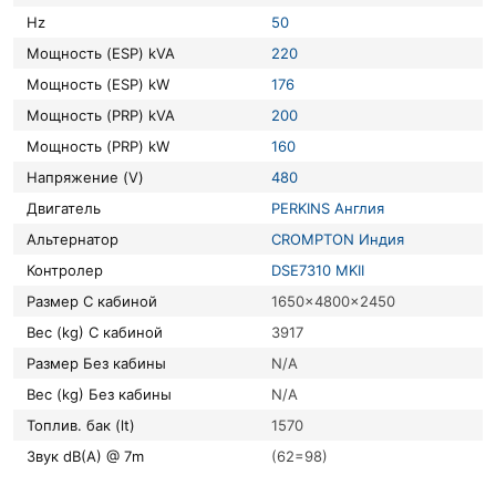
Hz
50
Мощность (ESP) kVA
220
Мощность (ESP) kW
176
Мощность (PRP) kVA
200
Мощность (PRP) kW
160
Напряжение (V)
480
Двигатель
PERKINS Англия
Альтернатор
CROMPTON Индия
Контролер
DSE7310 MKII
Размер С кабиной
1650x4800x2450
Вес (kg) С кабиной
3917
Размер Без кабины
N/A
Вес (kg) Без кабины
N/A
Топлив. бак (lt)
1570
Звук dB(A) @ 7m
(62=98)