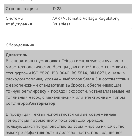
Степень защиты
IP 23
Система
AVR (Automatic Voltage Regulator),
возбуждения
Brushless
Оборудование
Двигатель
В генераторных установках Teksan используются лучшие в
мире технологические бренды двигателей в соответствии со
стандартами ISO 8528, ISO 3046, BS 5514, DIN 6271, с низким
расходом топлива, уровнем выбросов Stage 5 в соответствии
с европейскими стандартами выбросов, обеспечивающие
точную регулировку и порядок скорости, устанавливаемые на
топливный насос, с механическим или электронным типом
регулятора.
Альтернатор
В продукции Teksan используются самые современные
генераторы переменного тока ведущих брендов,
пользующихся популярностью во всем мире за их качество,
высокую эффективность и долговечность, прошедшие все