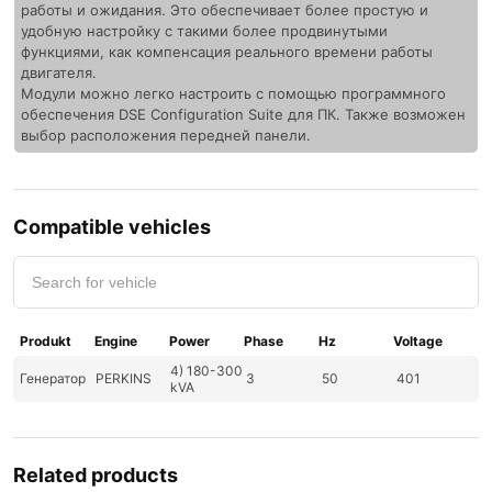
работы и ожидания. Это обеспечивает более простую и
удобную настройку с такими более продвинутыми
функциями, как компенсация реального времени работы
двигателя.
Модули можно легко настроить с помощью программного
обеспечения DSE Configuration Suite для ПК. Также возможен
выбор расположения передней панели.
Compatible vehicles
Produkt
Engine
Power
Phase
Hz
Voltage
4) 180-300
Генератор
PERKINS
3
50
401
kVA
Related products