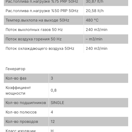
Рас.топлива п.нагрузке %75 PRP 50Hz
30,87 lt/h
Рас.топлива п.нагрузке %50 PRP 50Hz
20,58 lt/h
Темпер.выхлопа на выходе 50Hz
480 °C
Поток выхлопных газов 50 Hz
240 m3/min
Поток воздуха горения 50 Hz
– m3/min
Поток охлаждающего воздуха 50Hz
240 m3/min
Генератор
Кол-во фаз
3
Коэффициент
0,8
мощности
Кол-во подшипников
SINGLE
Кол-во полюсов
4
Кол-во проводов
12
Класс изоляции
H