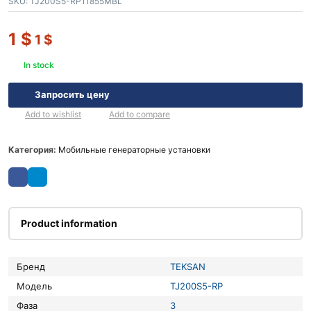
SKU:
TJ200S5-RP11855MBL
1
$
1
$
In stock
Запросить цену
Add to wishlist
Add to compare
Категория:
Мобильные генераторные установки
Product information
Бренд
TEKSAN
Модель
TJ200S5-RP
Фаза
3