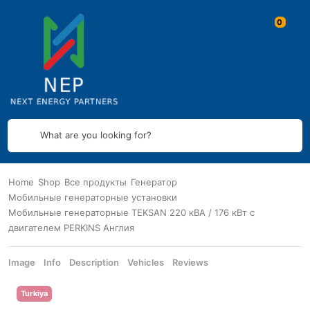
What are you looking for?
Home
Shop
Все продукты
Генератор
Мобильные генераторные установки
Мобильные генераторные TEKSAN 220 кВА / 176 кВт с
двигателем PERKINS Англия
Image
Info
Description
Vehicles
Reviews
Turkiya