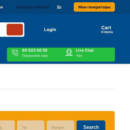
Currency switcher
Мои генераторы
ми
En
Cart
Login
items
90 023 00 55
Live Chat
Позвоните нам
Чат