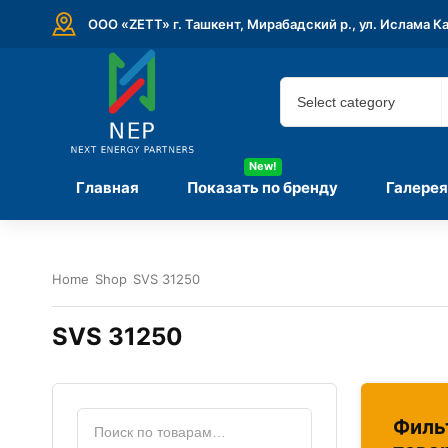
ООО «ZETT» г. Ташкент, Мирабадский р., ул. Ислама К
New!
Главная
Показать по бренду
Галерея
Home
Shop
SVS 31250
SVS 31250
Филь