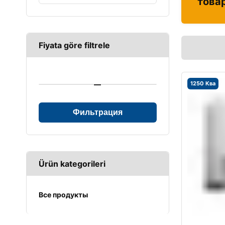
това
Fiyata göre filtrele
—
1250 Ква
Фильтрация
Ürün kategorileri
Все продукты
UPS