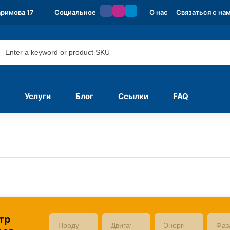
аримова 17
Социальное
О нас
Связаться с на
Услуги
Блог
Ссылки
FAQ
тр