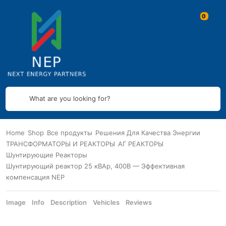
What are you looking for?
Home
Shop
Все продукты
Решения Для Качества Энергии
ТРАНСФОРМАТОРЫ И РЕАКТОРЫ
АГ РЕАКТОРЫ
Шунтирующие Реакторы
Шунтирующий реактор 25 кВАр, 400В — Эффективная
компенсация NEP
Image
Info
Description
Vehicles
Reviews