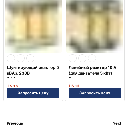
Шунтирующий реактор 5
Линейный реактор 10 А
кВАр, 230В —
(для двигателя 5 кВт) —
Эффективная
Защита и надежность
компенсация NEP
NEP
1
$
1
$
1
$
1
$
Запросить цену
Запросить цену
Previous
Next