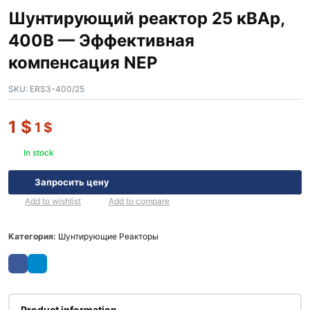
Шунтирующий реактор 25 кВАр,
400В — Эффективная
компенсация NEP
SKU:
ERS3-400/25
1
$
1
$
In stock
Запросить цену
Add to wishlist
Add to compare
Категория:
Шунтирующие Реакторы
Product information