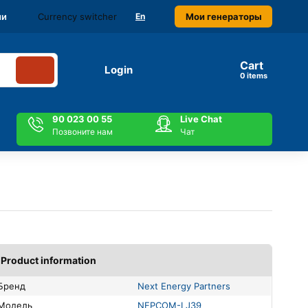
Currency switcher
Мои генераторы
ми
En
Cart
Login
items
90 023 00 55
Live Chat
Позвоните нам
Чат
Product information
Бренд
Next Energy Partners
Модель
NEPCOM-LJ39