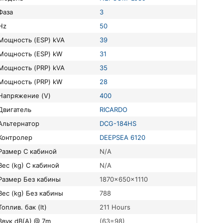
Фаза
3
Hz
50
Мощность (ESP) kVA
39
Мощность (ESP) kW
31
Мощность (PRP) kVA
35
Мощность (PRP) kW
28
Напряжение (V)
400
Двигатель
RICARDO
Альтернатор
DCG-184HS
Контролер
DEEPSEA 6120
Размер С кабиной
N/A
Вес (kg) С кабиной
N/A
Размер Без кабины
1870x650x1110
Вес (kg) Без кабины
788
Топлив. бак (lt)
211 Hours
Звук dB(A) @ 7m
(63=98)