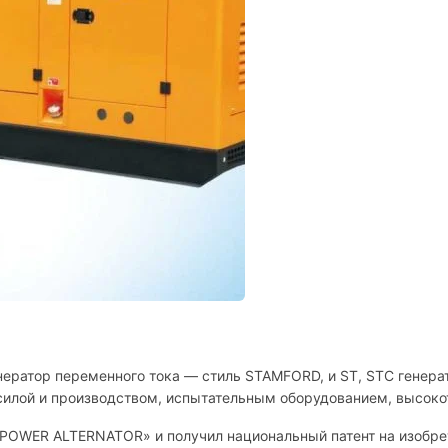
нератор переменного тока — стиль STAMFORD, и ST, STC генера
 силой и производством, испытательным оборудованием, высок
IPOWER ALTERNATOR» и получил национальный патент на изобрет