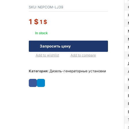
SKU:
NEPCOM-LJ39
1
$
1
$
In stock
Запросить цену
Add to wishlist
Add to compare
Категория:
Дизель-генераторные установки