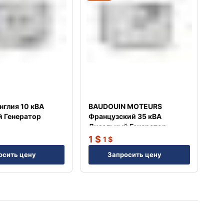
нглия 10 кВА
BAUDOUIN MOTEURS
 Генератор
Французский 35 кВА
Дизельный Генератор
TJ35BD
1
$
1
$
осить цену
Запросить цену