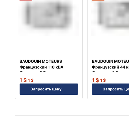
BAUDOUIN MOTEURS
BAUDOUIN MOTEU
Французский 110 кВА
Французский 44 
Дизельный Генератор
Дизельный Генер
TJ110BD
TJ45BD
1
$
1
$
1
$
1
$
Запросить цену
Запросить ц