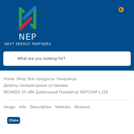
What are you looking for?
Home
Shop
Все продукты
Генератор
Дизель-генераторные установки
RICARDO 25 кВА Дизельный Генератор NEPCOM-LJ25
Image
Info
Description
Vehicles
Reviews
China