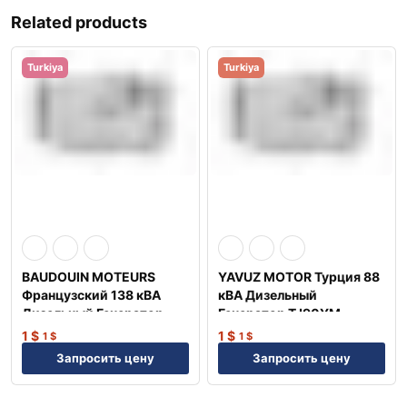
Related products
Turkiya
Turkiya
BAUDOUIN MOTEURS
YAVUZ MOTOR Турция 88
Французский 138 кВА
кВА Дизельный
Дизельный Генератор
Генератор TJ90YM
TJ140BD
1
$
1
$
1
$
1
$
Запросить цену
Запросить цену