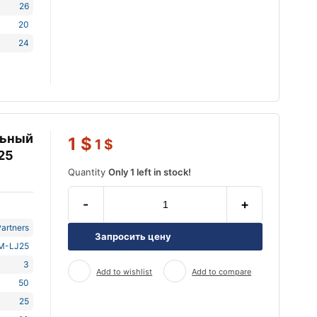
26
20
24
льный
1
$
1
$
25
Quantity
Only 1 left in stock!
-
+
artners
Запросить цену
M-LJ25
3
Add to wishlist
Add to compare
50
25