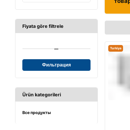
това
Fiyata göre filtrele
—
Turkiya
Фильтрация
Ürün kategorileri
Все продукты
UPS