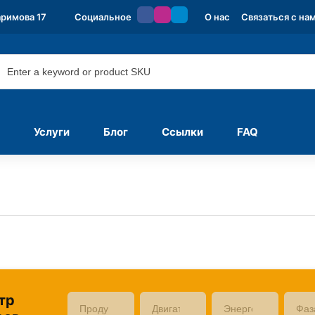
аримова 17
Социальное
О нас
Связаться с на
Услуги
Блог
Ссылки
FAQ
тр