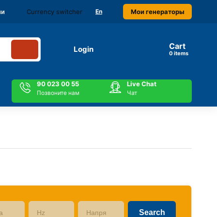
Currency switcher
Мои генераторы
ми
En
Cart
Login
items
90 023 00 55
Live Chat
Позвоните нам
Чат