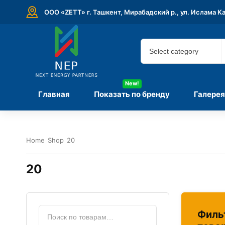
ООО «ZETT» г. Ташкент, Мирабадский р., ул. Ислама К
New!
Главная
Показать по бренду
Галерея
Home
Shop
20
20
Филь