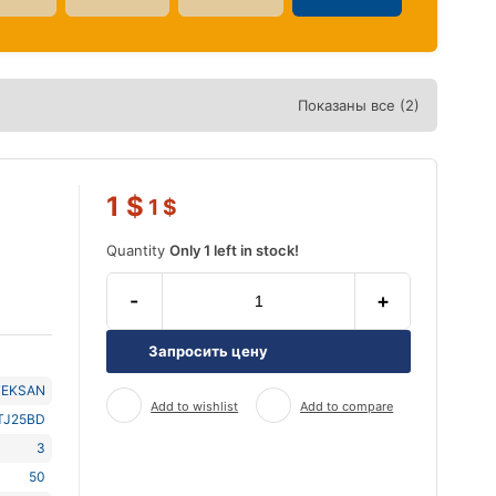
Показаны все (2)
1
$
1
$
Quantity
Only 1 left in stock!
-
+
Запросить цену
TEKSAN
Add to wishlist
Add to compare
TJ25BD
3
50