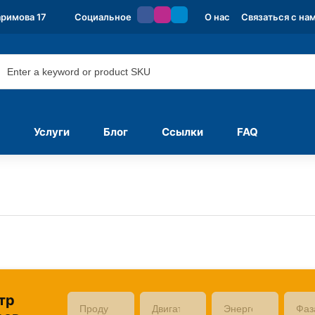
аримова 17
Социальное
О нас
Связаться с на
Услуги
Блог
Ссылки
FAQ
тр