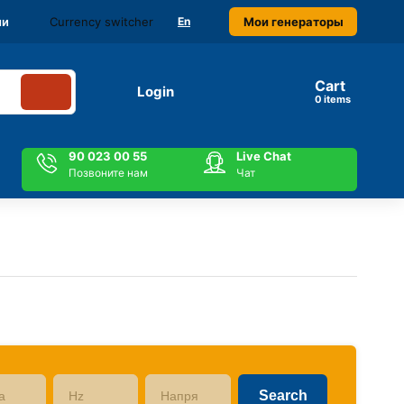
Currency switcher
Мои генераторы
ми
En
Cart
Login
items
90 023 00 55
Live Chat
Позвоните нам
Чат