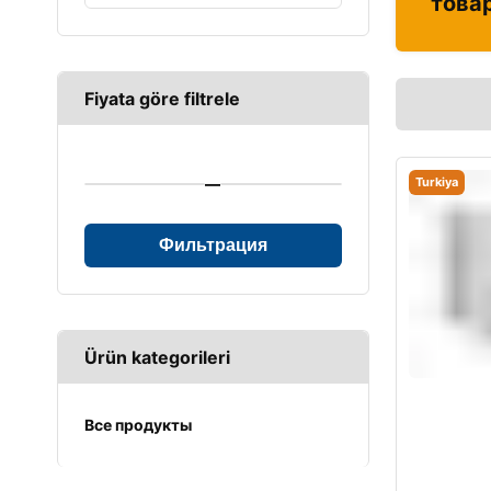
това
Fiyata göre filtrele
—
Turkiya
Фильтрация
Ürün kategorileri
Все продукты
UPS