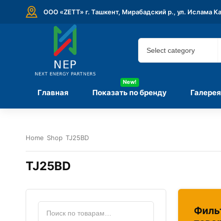
ООО «ZETT» г. Ташкент, Мирабадский р., ул. Ислама К
New!
Главная
Показать по бренду
Галерея
Home
Shop
TJ25BD
TJ25BD
Филь