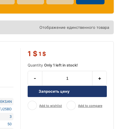
Отображение единственного товара
1
$
1
$
Quantity
Only 1 left in stock!
-
+
Запросить цену
TEKSAN
Add to wishlist
Add to compare
TJ25BD
3
50