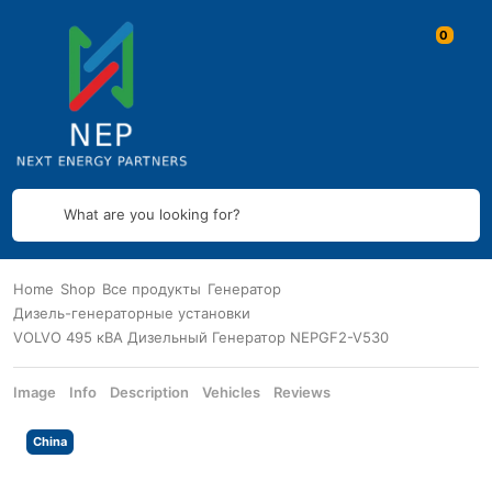
What are you looking for?
Home
Shop
Все продукты
Генератор
Дизель-генераторные установки
VOLVO 495 кВА Дизельный Генератор NEPGF2-V530
Image
Info
Description
Vehicles
Reviews
China