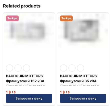
Related products
Turkiya
Turkiya
BAUDOUIN MOTEURS
BAUDOUIN MOTEURS
Французский 152 кВА
Французский 35 кВА
Дизельный Генератор
Дизельный Генератор
TJ150BD
TJ35BD
1
$
1
$
1
$
1
$
Запросить цену
Запросить цену