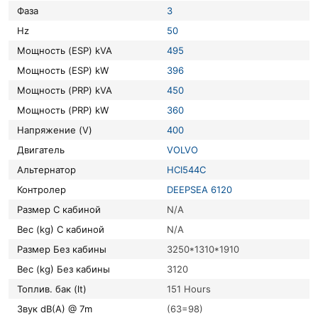
Фаза
3
Hz
50
Мощность (ESP) kVA
495
Мощность (ESP) kW
396
Мощность (PRP) kVA
450
Мощность (PRP) kW
360
Напряжение (V)
400
Двигатель
VOLVO
Альтернатор
HCI544C
Контролер
DEEPSEA 6120
Размер С кабиной
N/A
Вес (kg) С кабиной
N/A
Размер Без кабины
3250*1310*1910
Вес (kg) Без кабины
3120
Топлив. бак (lt)
151 Hours
Звук dB(A) @ 7m
(63=98)