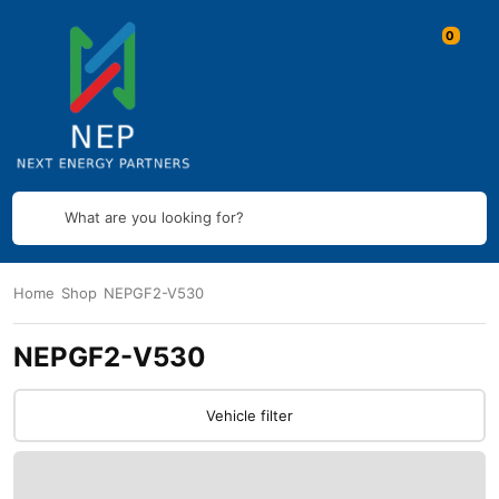
What are you looking for?
Home
Shop
NEPGF2-V530
NEPGF2-V530
Vehicle filter