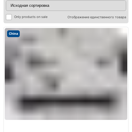
Only products on sale
Отображение единственного товара
China
ры
ры
я