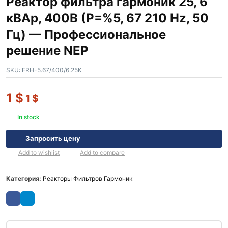
Реактор фильтра гармоник 25, 6
кВАр, 400В (P=%5, 67 210 Hz, 50
Гц) — Профессиональное
решение NEP
SKU:
ERH-5.67/400/6.25K
1
$
1
$
In stock
Запросить цену
Add to wishlist
Add to compare
Категория:
Реакторы Фильтров Гармоник