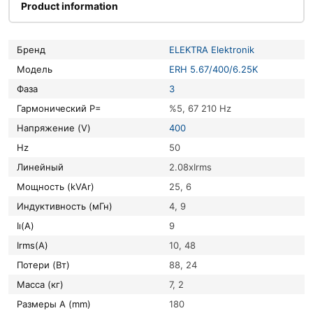
Product information
Бренд
ELEKTRA Elektronik
Модель
ERH 5.67/400/6.25K
Фаза
3
Гармонический P=
%5, 67 210 Hz
Напряжение (V)
400
Hz
50
Линейный
2.08xIrms
Мощность (kVAr)
25, 6
Индуктивность (мГн)
4, 9
Iı(A)
9
Irms(A)
10, 48
Потери (Вт)
88, 24
Масса (кг)
7, 2
Размеры A (mm)
180