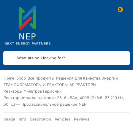
What are you looking for?
Home
Shop
Все продукты
Решения Для Качества Энергии
ТРАНСФОРМАТОРЫ И РЕАКТОРЫ
АГ РЕАКТОРЫ
Реакторы Фильтров Гармоник
Реактор фильтра гармоник 25, 6 кВАр, 400В (P=%5, 67 210 Hz,
50 Гц) — Профессиональное решение NEP
Image
Info
Description
Vehicles
Reviews