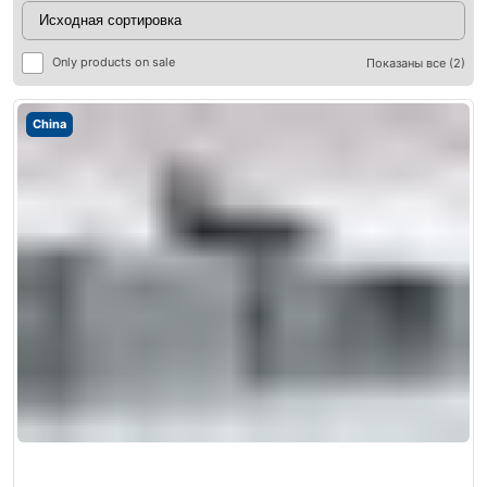
Only products on sale
Показаны все (2)
China
ры
ры
я