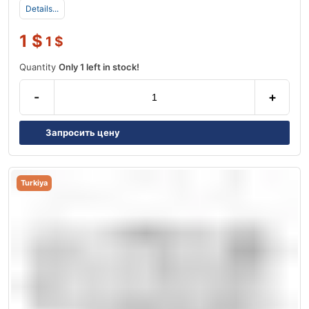
Details...
1
$
1
$
Quantity
Only 1 left in stock!
-
+
Запросить цену
Turkiya