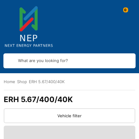
What are you looking for?
Home
Shop
ERH 5.67/400/40K
ERH 5.67/400/40K
Vehicle filter