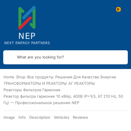
What are you looking for?
Home
Shop
Все продукты
Решения Для Качества Энергии
ТРАНСФОРМАТОРЫ И РЕАКТОРЫ
АГ РЕАКТОРЫ
Реакторы Фильтров Гармоник
Реактор фильтра гармоник 10 кВАр, 400В (P=%5, 67 210 Hz, 50
Гц) — Профессиональное решение NEP
Image
Info
Description
Vehicles
Reviews