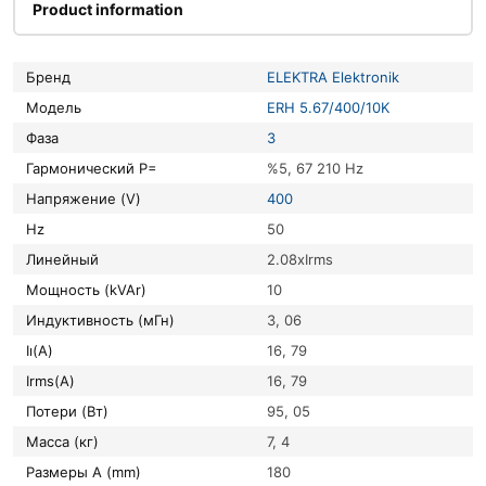
Product information
Бренд
ELEKTRA Elektronik
Модель
ERH 5.67/400/10K
Фаза
3
Гармонический P=
%5, 67 210 Hz
Напряжение (V)
400
Hz
50
Линейный
2.08xIrms
Мощность (kVAr)
10
Индуктивность (мГн)
3, 06
Iı(A)
16, 79
Irms(A)
16, 79
Потери (Вт)
95, 05
Масса (кг)
7, 4
Размеры A (mm)
180