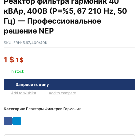
Реактор фильтра гармоник 40
кВАр, 400В (P=%5, 67 210 Hz, 50
Гц) — Профессиональное
решение NEP
SKU:
ERH-5.67/400/40K
1
$
1
$
In stock
Запросить цену
Add to wishlist
Add to compare
Категория:
Реакторы Фильтров Гармоник