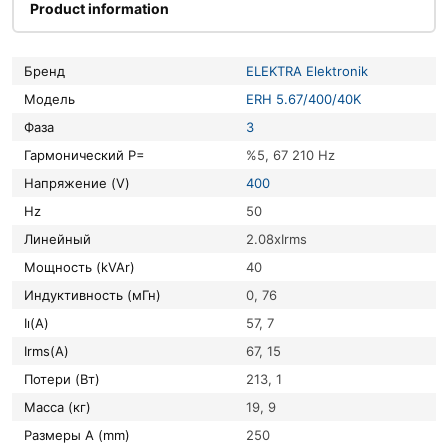
Product information
Бренд
ELEKTRA Elektronik
Модель
ERH 5.67/400/40K
Фаза
3
Гармонический P=
%5, 67 210 Hz
Напряжение (V)
400
Hz
50
Линейный
2.08xIrms
Мощность (kVAr)
40
Индуктивность (мГн)
0, 76
Iı(A)
57, 7
Irms(A)
67, 15
Потери (Вт)
213, 1
Масса (кг)
19, 9
Размеры A (mm)
250