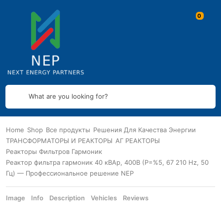
What are you looking for?
Home
Shop
Все продукты
Решения Для Качества Энергии
ТРАНСФОРМАТОРЫ И РЕАКТОРЫ
АГ РЕАКТОРЫ
Реакторы Фильтров Гармоник
Реактор фильтра гармоник 40 кВАр, 400В (P=%5, 67 210 Hz, 50
Гц) — Профессиональное решение NEP
Image
Info
Description
Vehicles
Reviews