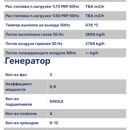
Рас.топлива п.нагрузке %75 PRP 50Hz
TBA m3/h
Рас.топлива п.нагрузке %50 PRP 50Hz
TBA m3/h
Темпер.выхлопа на выходе 50Hz
478 °C
Поток выхлопных газов 50 Hz
2868 kg/h
Поток воздуха горения 50 Hz
2766 kg/h
Поток охлаждающего воздуха 50Hz
— kg/h
Генератор
r
Кол-во фаз
3
Коэффициент
0,8
мощности
Кол-во
SINGLE
подшипников
Кол-во полюсов
4
Кол-во проводов
6-12