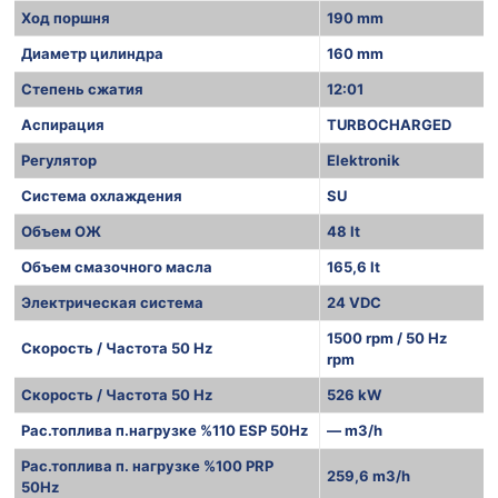
Ход поршня
190 mm
Диаметр цилиндра
160 mm
Степень сжатия
12:01
Аспирация
TURBOCHARGED
Регулятор
Elektronik
Система охлаждения
SU
Объем ОЖ
48 lt
Объем смазочного масла
165,6 lt
Электрическая система
24 VDC
1500 rpm / 50 Hz
Скорость / Частота 50 Hz
rpm
Скорость / Частота 50 Hz
526 kW
Рас.топлива п.нагрузке %110 ESP 50Hz
— m3/h
Рас.топлива п. нагрузке %100 PRP
259,6 m3/h
50Hz