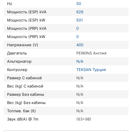
Hz
50
Мощность (ESP) kVA
626
Мощность (ESP) kW
501
Мощность (PRP) kVA
0
Мощность (PRP) kW
0
Напряжение (V)
400
Двигатель
PERKINS Англия
Альтернатор
N/A
Контролер
TEKSAN Турция
Размер С кабиной
N/A
Вес (kg) С кабиной
N/A
Размер Без кабины
N/A
Вес (kg) Без кабины
N/A
Топлив. бак (lt)
N/A
Звук dB(A) @ 7m
(63=98)