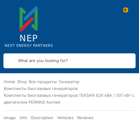
What are you looking for?
Home
Shop
Все продукты
Генератор
Комплекты биогазовых генераторов
Комплекты биогазовых генераторов TEKSAN 626 кВА / 501 кВт с
двигателем PERKINS Англия
Image
Info
Description
Vehicles
Reviews