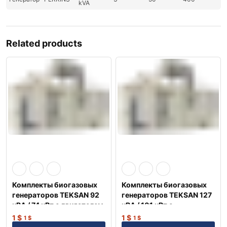
kVA
Related products
Комплекты биогазовых
Комплекты биогазовых
генераторов TEKSAN 92
генераторов TEKSAN 127
кВА / 74 кВт с двигателем
кВА / 101 кВт с
MAN Немецкий
двигателем MAN
1
$
1
$
1
$
1
$
Немецкий