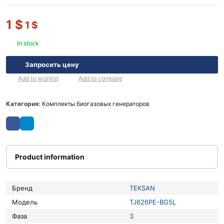
1
$
1
$
In stock
Запросить цену
Add to wishlist
Add to compare
Категория:
Комплекты биогазовых генераторов
Product information
Бренд
TEKSAN
Модель
TJ626PE-BG5L
Фаза
3