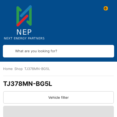
What are you looking for?
Home
Shop
TJ378MN-BG5L
TJ378MN-BG5L
Vehicle filter