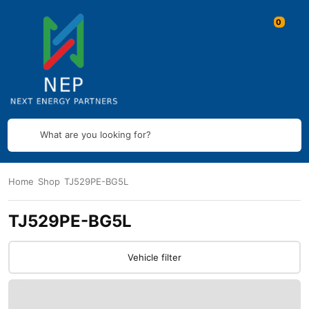
What are you looking for?
Home
Shop
TJ529PE-BG5L
TJ529PE-BG5L
Vehicle filter