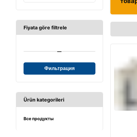
това
Fiyata göre filtrele
—
Фильтрация
Ürün kategorileri
Все продукты
UPS