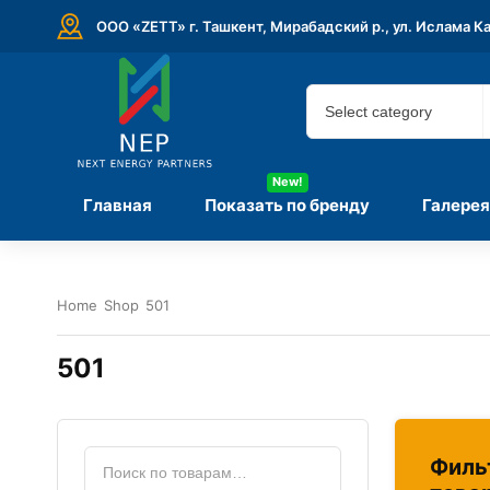
ООО «ZETT» г. Ташкент, Мирабадский р., ул. Ислама К
New!
Главная
Показать по бренду
Галерея
Home
Shop
501
501
Филь