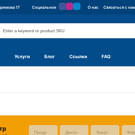
аримова 17
Социальное
О нас
Связаться с на
Услуги
Блог
Ссылки
FAQ
тр