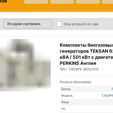
ров
Only products on sale
Комплекты биогазовы
генераторов TEKSAN 6
кВА / 501 кВт с двигат
PERKINS Англия
SKU: TJ626PE-BG5L1015
Product information
Бренд
Модель
TJ626P
Фаза
Hz