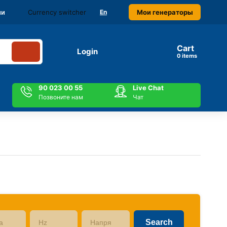
Currency switcher
Мои генераторы
ми
En
Cart
Login
items
90 023 00 55
Live Chat
Позвоните нам
Чат