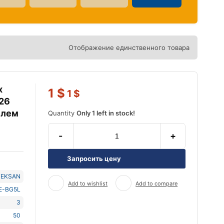
Отображение единственного товара
х
1
$
1
$
26
елем
Quantity
Only 1 left in stock!
-
+
Запросить цену
TEKSAN
Add to wishlist
Add to compare
E-BG5L
3
50