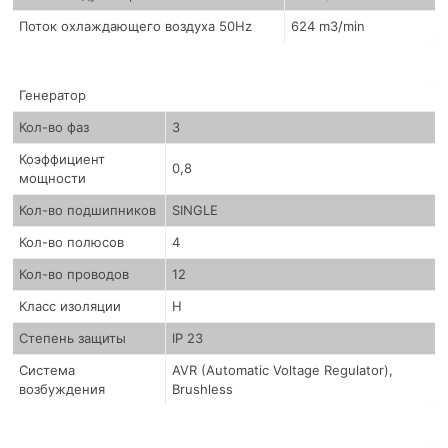
Поток охлаждающего воздуха 50Hz
624 m3/min
Генератор
Кол-во фаз
3
Коэффициент
0,8
мощности
Кол-во подшипников
SINGLE
Кол-во полюсов
4
Кол-во проводов
12
Класс изоляции
H
Степень защиты
IP 23
Система
AVR (Automatic Voltage Regulator),
возбуждения
Brushless