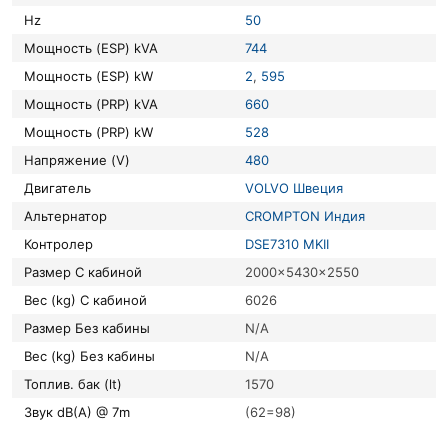
Hz
50
Мощность (ESP) kVA
744
Мощность (ESP) kW
2
,
595
Мощность (PRP) kVA
660
Мощность (PRP) kW
528
Напряжение (V)
480
Двигатель
VOLVO Швеция
Альтернатор
CROMPTON Индия
Контролер
DSE7310 MKII
Размер С кабиной
2000x5430x2550
Вес (kg) С кабиной
6026
Размер Без кабины
N/A
Вес (kg) Без кабины
N/A
Топлив. бак (lt)
1570
Звук dB(A) @ 7m
(62=98)