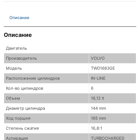
Описание
Описание
Двигатель
Производитель
VOLVO
Модель
TWD1683GE
Расположение цилиндров
IN-LINE
Кол-во цилиндров
6
Объем
16,12 lt
Диаметр цилиндра
144 mm
Ход поршня
165 mm
Степень сжатия
16,8:1
Аспирация
TURBOCHARGED