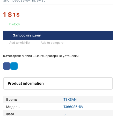
SKU:
TJ660S5-RV11876MBL
1
$
1
$
In stock
Запросить цену
Add to wishlist
Add to compare
Категория:
Мобильные генераторные установки
Product information
Бренд
TEKSAN
Модель
TJ660S5-RV
Фаза
3