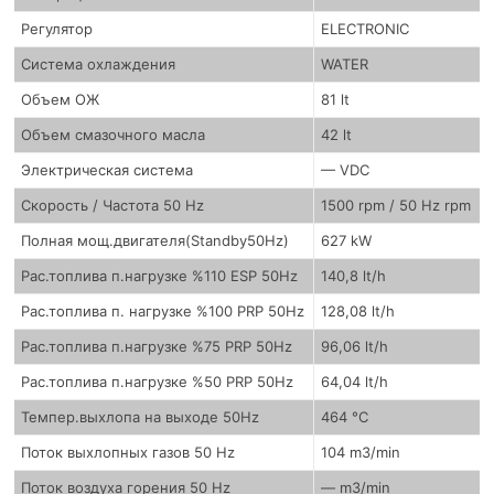
Регулятор
ELECTRONIC
Система охлаждения
WATER
Объем ОЖ
81 lt
Объем смазочного масла
42 lt
Электрическая система
— VDC
Скорость / Частота 50 Hz
1500 rpm / 50 Hz rpm
Полная мощ.двигателя(Standby50Hz)
627 kW
Рас.топлива п.нагрузке %110 ESP 50Hz
140,8 lt/h
Рас.топлива п. нагрузке %100 PRP 50Hz
128,08 lt/h
Рас.топлива п.нагрузке %75 PRP 50Hz
96,06 lt/h
Рас.топлива п.нагрузке %50 PRP 50Hz
64,04 lt/h
Темпер.выхлопа на выходе 50Hz
464 °C
Поток выхлопных газов 50 Hz
104 m3/min
Поток воздуха горения 50 Hz
— m3/min