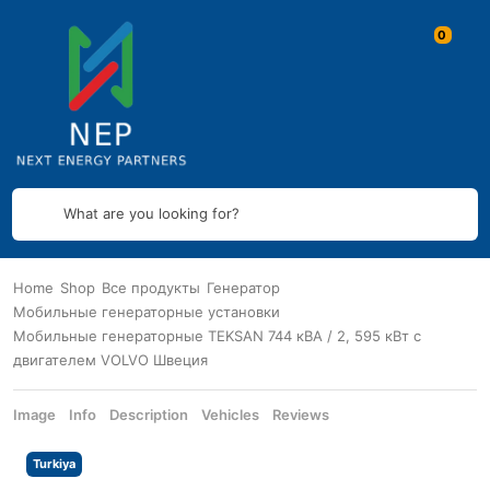
What are you looking for?
Home
Shop
Все продукты
Генератор
Мобильные генераторные установки
Мобильные генераторные TEKSAN 744 кВА / 2, 595 кВт с
двигателем VOLVO Швеция
Image
Info
Description
Vehicles
Reviews
Turkiya