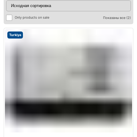
Only products on sale
Показаны все (2)
Turkiya
ры
ры
я