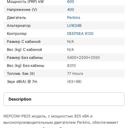
Мощность (PRP) kW
600
Напряжение (V)
400
Двигатель
Perkins
Альтернатор
LVI634B
Контролер
DEEPSEA 6120
Размер С кабиной
N/A
Вес (kg) С кабиной
N/A
Размер Без кабины
5400x2200x2550
Вес (kg) Без кабины
8310
Топлив. бак (lt)
77 Hours
Звук dB(A) @ 7m
(63=98)
Description
NEPCOM-P825 модель, с мощностью 825 кВА и
высокопроизводительным двигателем Perkins, обеспечивает