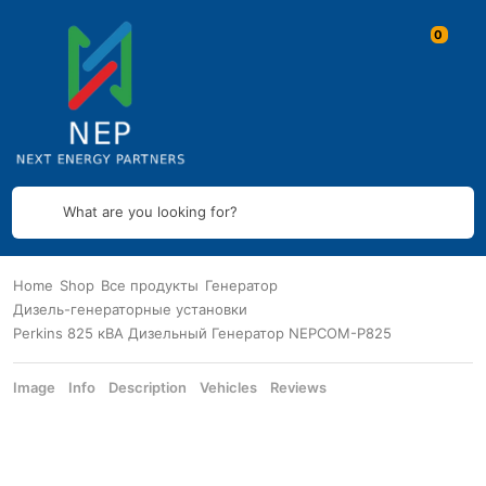
What are you looking for?
Home
Shop
Все продукты
Генератор
Дизель-генераторные установки
Perkins 825 кВА Дизельный Генератор NEPCOM-P825
Image
Info
Description
Vehicles
Reviews