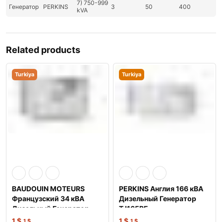
7) 750-999
Генератор
PERKINS
3
50
400
kVA
Related products
Turkiya
Turkiya
BAUDOUIN MOTEURS
PERKINS Англия 166 кВА
Французский 34 кВА
Дизельный Генератор
Дизельный Генератор
TJ165PE
TJ35BD
1
$
1
$
1
$
1
$