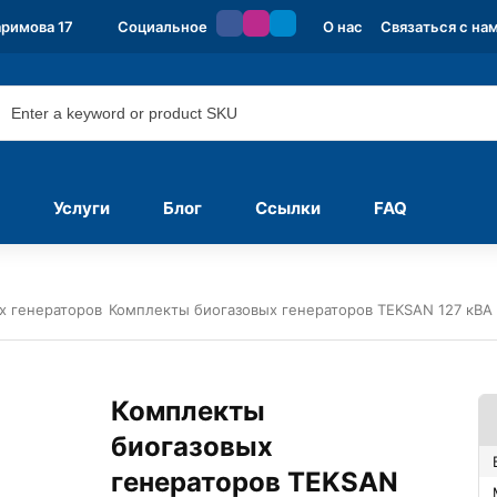
аримова 17
Социальное
О нас
Связаться с на
Услуги
Блог
Ссылки
FAQ
х генераторов
Комплекты биогазовых генераторов TEKSAN 127 кВА 
Комплекты
биогазовых
генераторов TEKSAN