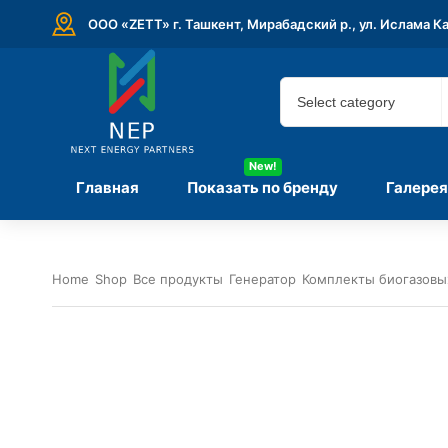
ООО «ZETT» г. Ташкент, Мирабадский р., ул. Ислама К
New!
Главная
Показать по бренду
Галерея
Home
Shop
Все продукты
Генератор
Комплекты биогазовы