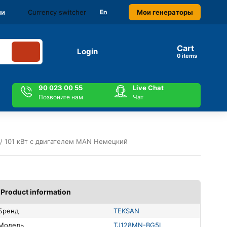
Currency switcher
Мои генераторы
ми
En
Cart
Login
items
90 023 00 55
Live Chat
Позвоните нам
Чат
/ 101 кВт с двигателем MAN Немецкий
Product information
Бренд
TEKSAN
Модель
TJ128MN-BG5L