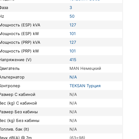
Фаза
3
Hz
50
Мощность (ESP) kVA
127
Мощность (ESP) kW
101
Мощность (PRP) kVA
127
Мощность (PRP) kW
101
Напряжение (V)
415
Двигатель
MAN Немецкий
Альтернатор
N/A
Контролер
TEKSAN Турция
Размер С кабиной
N/A
Вес (kg) С кабиной
N/A
Размер Без кабины
N/A
Вес (kg) Без кабины
N/A
Топлив. бак (lt)
N/A
Звук dB(A) @ 7m
(63=98)