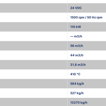
24 VDC
1500 rpm / 50 Hz rpm
110 kW
— m3/h
56 m3/h
44 m3/h
31,8 m3/h
410 °C
584 kg/h
527 kg/h
13270 kg/h