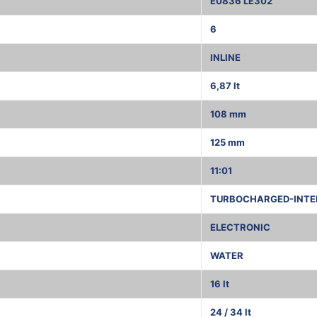
E0836 LE302
6
INLINE
6,87 lt
108 mm
125 mm
11:01
TURBOCHARGED-INTE
ELECTRONIC
WATER
16 lt
24 / 34 lt