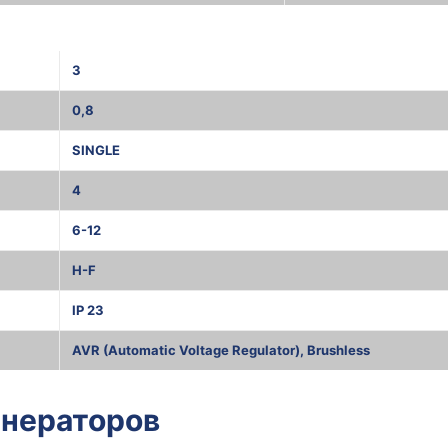
3
0,8
SINGLE
4
6-12
H-F
IP 23
AVR (Automatic Voltage Regulator), Brushless
енераторов