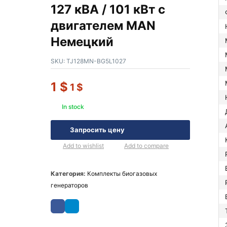
127 кВА / 101 кВт с
двигателем MAN
Немецкий
SKU:
TJ128MN-BG5L1027
1
$
1
$
In stock
Запросить цену
Add to wishlist
Add to compare
Категория:
Комплекты биогазовых
генераторов