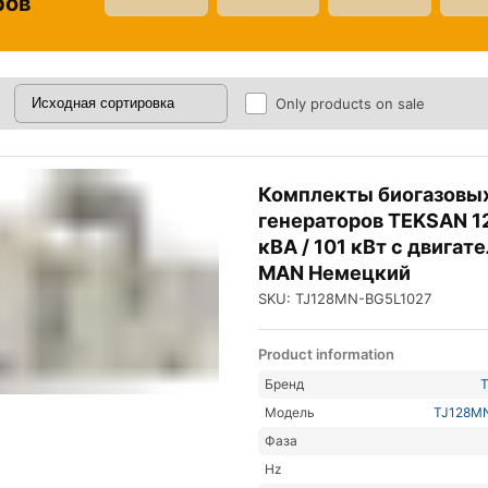
ров
Only products on sale
Комплекты биогазовы
генераторов TEKSAN 1
кВА / 101 кВт с двигат
MAN Немецкий
SKU: TJ128MN-BG5L1027
Product information
Бренд
Модель
TJ128M
Фаза
Hz