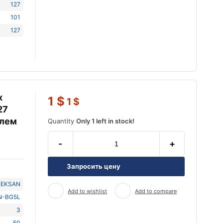
127
101
127
х
1
$
1
$
27
елем
Quantity
Only 1 left in stock!
-
+
Запросить цену
TEKSAN
Add to wishlist
Add to compare
N-BG5L
3
50