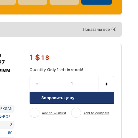
Показаны все (4)
х
1
$
1
$
27
елем
Quantity
Only 1 left in stock!
-
+
Запросить цену
TEKSAN
Add to wishlist
Add to compare
N-BG5L
3
50