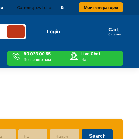
Currency switcher
Мои генераторы
ми
En
Cart
Login
items
90 023 00 55
Live Chat
Позвоните нам
Чат