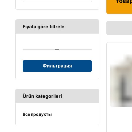
това
Fiyata göre filtrele
—
Фильтрация
Ürün kategorileri
Все продукты
UPS