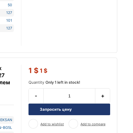
50
127
101
127
х
1
$
1
$
27
елем
Quantity
Only 1 left in stock!
-
+
Запросить цену
TEKSAN
Add to wishlist
Add to compare
N-BG5L