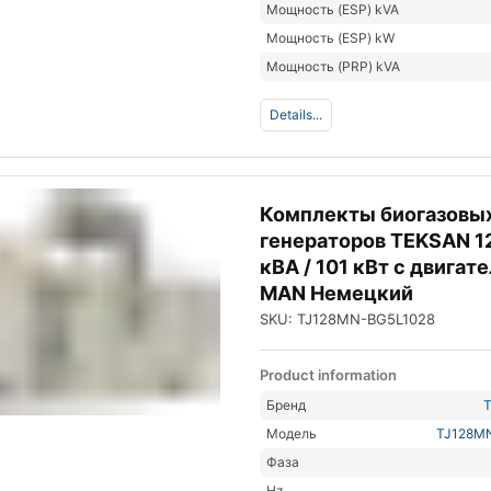
Мощность (ESP) kVA
Мощность (ESP) kW
Мощность (PRP) kVA
Details...
Комплекты биогазовы
генераторов TEKSAN 1
кВА / 101 кВт с двигат
MAN Немецкий
SKU: TJ128MN-BG5L1028
Product information
Бренд
Модель
TJ128M
Фаза
Hz