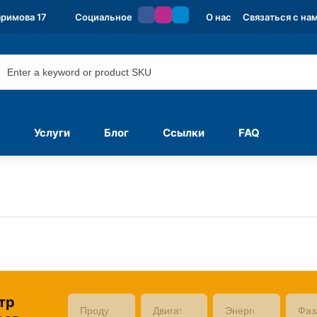
аримова 17
Социальное
О нас
Связаться с на
Услуги
Блог
Ссылки
FAQ
тр