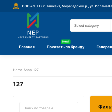
ООО «ZETT» г. Ташкент, Мирабадский р., ул. Ислама К
New!
Главная
Показать по бренду
Галерея
Home
Shop
127
127
Филь