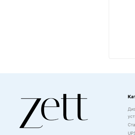
Ка
Ди
уст
Ста
UP