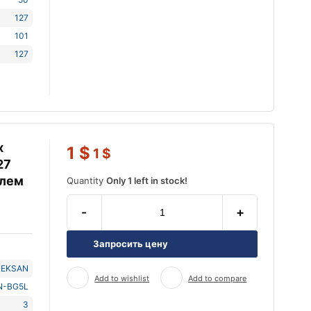
127
101
127
х
1
$
1
$
27
елем
Quantity
Only 1 left in stock!
-
+
Запросить цену
TEKSAN
Add to wishlist
Add to compare
N-BG5L
3