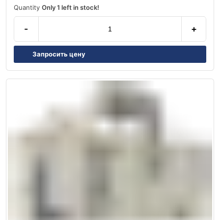
Quantity
Only 1 left in stock!
-
+
Запросить цену