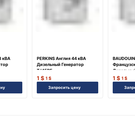
3 кВА
PERKINS Англия 44 кВА
BAUDOUIN
атор
Дизельный Генератор
Французск
TJ45PE
Дизельный
TJ35BD
1
$
1
$
1
$
1
$
ену
Запросить цену
Запр