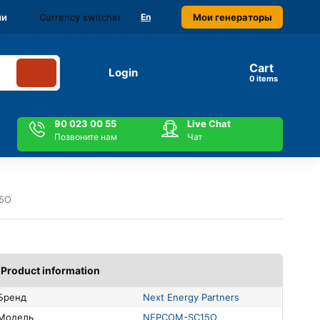
Currency switcher
Мои генераторы
ми
En
Cart
Login
items
90 023 00 55
Live Chat
Позвоните нам
Чат
15O
Product information
Бренд
Next Energy Partners
Модель
NEPCOM-SC15O