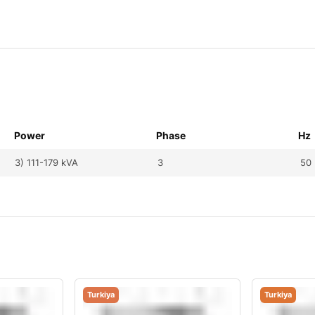
Power
Phase
Hz
3) 111-179 kVA
3
50
Turkiya
Turkiya