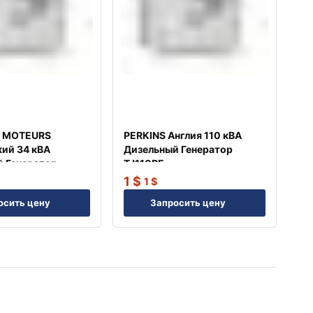
 MOTEURS
PERKINS Англия 110 кВА
ий 34 кВА
Дизельный Генератор
 Генератор
TJ110PE
1
$
1
$
осить цену
Запросить цену