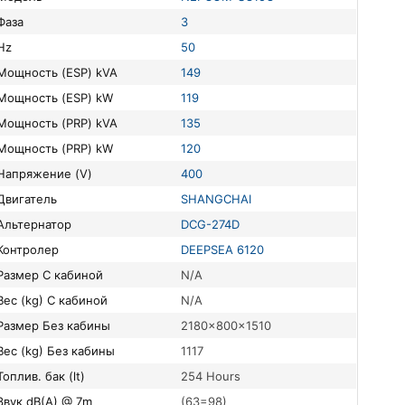
Фаза
3
Hz
50
Мощность (ESP) kVA
149
Мощность (ESP) kW
119
Мощность (PRP) kVA
135
Мощность (PRP) kW
120
Напряжение (V)
400
Двигатель
SHANGCHAI
Альтернатор
DCG-274D
Контролер
DEEPSEA 6120
Размер С кабиной
N/A
Вес (kg) С кабиной
N/A
Размер Без кабины
2180x800x1510
Вес (kg) Без кабины
1117
Топлив. бак (lt)
254 Hours
Звук dB(A) @ 7m
(63=98)