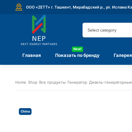
ООО «ZETT» г. Ташкент, Мирабадский р., ул. Ислама К
New!
Главная
Показать по бренду
Галерея
Home
Shop
Все продукты
Генератор
Дизель-генераторные
China