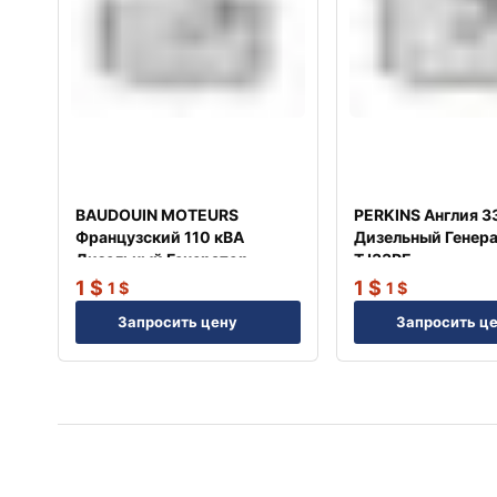
BAUDOUIN MOTEURS
PERKINS Англия 3
Французский 110 кВА
Дизельный Генер
Дизельный Генератор
TJ33PE
TJ110BD
1
$
1
$
1
$
1
$
Запросить цену
Запросить ц