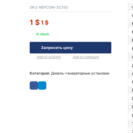
SKU:
NEPCOM-SC15O
1
$
1
$
In stock
Запросить цену
Add to wishlist
Add to compare
Категория:
Дизель-генераторные установки