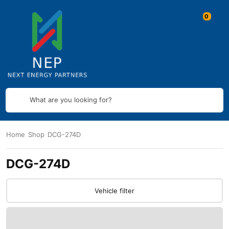
What are you looking for?
Home
Shop
DCG-274D
DCG-274D
Vehicle filter