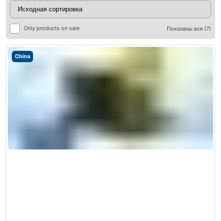
Only products on sale
Показаны все (7)
China
ры
ры
я