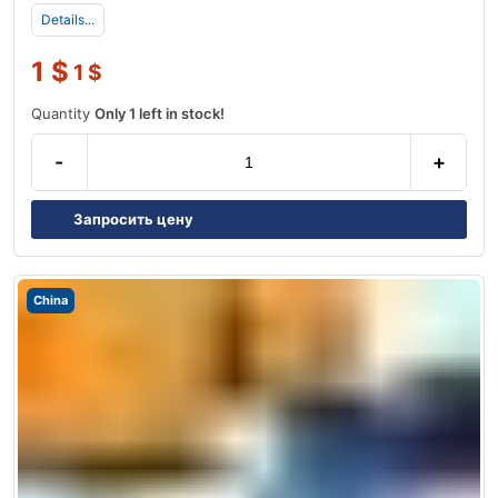
Details...
1
$
1
$
Quantity
Only 1 left in stock!
-
+
Запросить цену
China