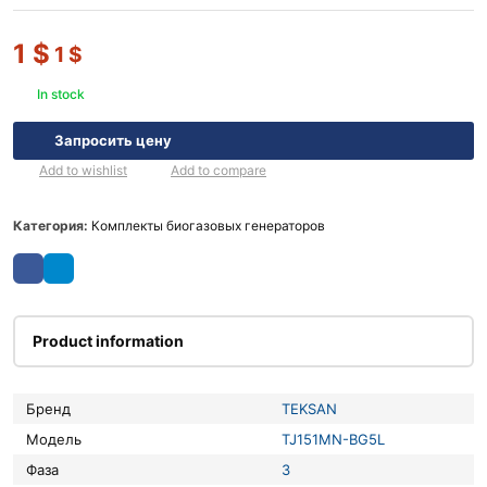
1
$
1
$
In stock
Запросить цену
Add to wishlist
Add to compare
Категория:
Комплекты биогазовых генераторов
Product information
Бренд
TEKSAN
Модель
TJ151MN-BG5L
Фаза
3