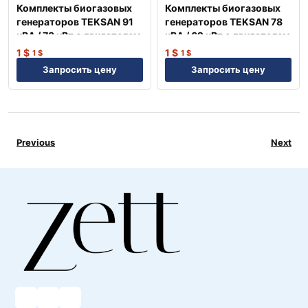
Комплекты биогазовых
Комплекты биогазовых
генераторов TEKSAN 91
генераторов TEKSAN 78
кВА / 73 кВт с двигателем
кВА / 62 кВт с двигателем
MAN Немецкий
MAN Немецкий
1
$
1
$
1
$
1
$
Запросить цену
Запросить цену
Previous
Next