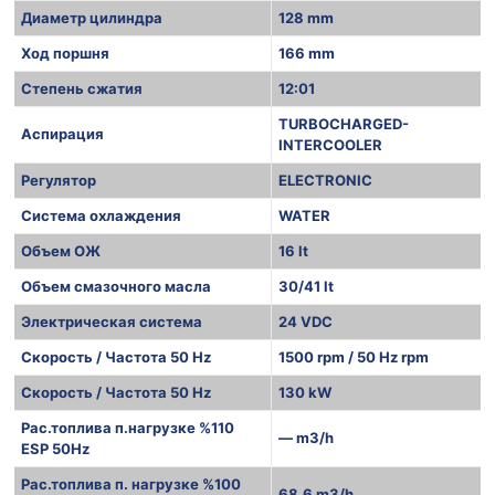
Диаметр цилиндра
128 mm
Ход поршня
166 mm
Степень сжатия
12:01
TURBOCHARGED-
Аспирация
INTERCOOLER
Регулятор
ELECTRONIC
Система охлаждения
WATER
Объем ОЖ
16 lt
Объем смазочного масла
30/41 lt
Электрическая система
24 VDC
Скорость / Частота 50 Hz
1500 rpm / 50 Hz rpm
Скорость / Частота 50 Hz
130 kW
Рас.топлива п.нагрузке %110
— m3/h
ESP 50Hz
Рас.топлива п. нагрузке %100
68,6 m3/h