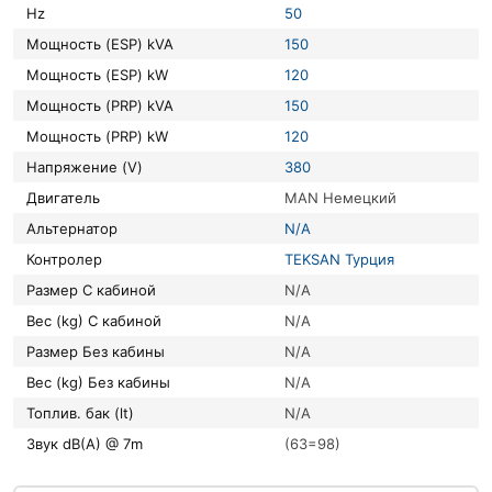
Hz
50
Мощность (ESP) kVA
150
Мощность (ESP) kW
120
Мощность (PRP) kVA
150
Мощность (PRP) kW
120
Напряжение (V)
380
Двигатель
MAN Немецкий
Альтернатор
N/A
Контролер
TEKSAN Турция
Размер С кабиной
N/A
Вес (kg) С кабиной
N/A
Размер Без кабины
N/A
Вес (kg) Без кабины
N/A
Топлив. бак (lt)
N/A
Звук dB(A) @ 7m
(63=98)