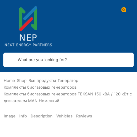
What are you looking for?
Home
Shop
Все продукты
Генератор
Комплекты биогазовых генераторов
Комплекты биогазовых генераторов TEKSAN 150 кВА / 120 кВт с
двигателем MAN Немецкий
Image
Info
Description
Vehicles
Reviews