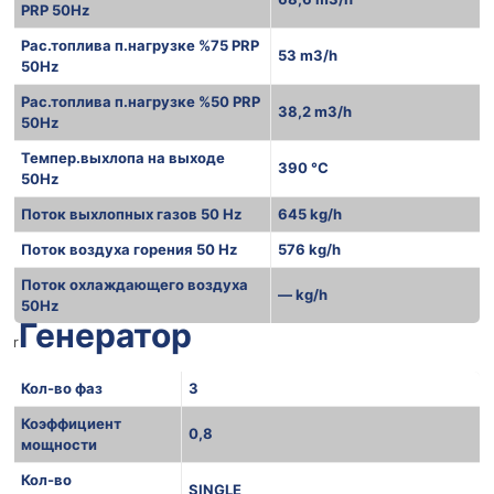
PRP 50Hz
Рас.топлива п.нагрузке %75 PRP
53 m3/h
50Hz
Рас.топлива п.нагрузке %50 PRP
38,2 m3/h
50Hz
Темпер.выхлопа на выходе
390 °C
50Hz
Поток выхлопных газов 50 Hz
645 kg/h
Поток воздуха горения 50 Hz
576 kg/h
Поток охлаждающего воздуха
— kg/h
50Hz
Генератор
r
Кол-во фаз
3
Коэффициент
0,8
мощности
Кол-во
SINGLE