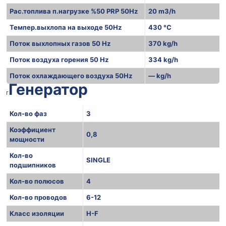
Рас.топлива п.нагрузке %50 PRP 50Hz
20 m3/h
Темпер.выхлопа на выходе 50Hz
430 °C
Поток выхлопных газов 50 Hz
370 kg/h
Поток воздуха горения 50 Hz
334 kg/h
Поток охлаждающего воздуха 50Hz
— kg/h
Генератор
r
Кол-во фаз
3
Коэффициент
0,8
мощности
Кол-во
SINGLE
подшипников
Кол-во полюсов
4
Кол-во проводов
6-12
Класс изоляции
H-F