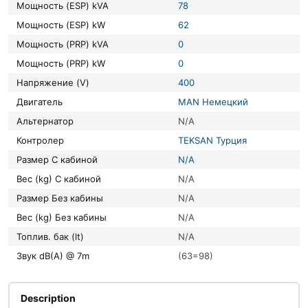
Мощность (ESP) kVA
78
Мощность (ESP) kW
62
Мощность (PRP) kVA
0
Мощность (PRP) kW
0
Напряжение (V)
400
Двигатель
MAN Немецкий
Альтернатор
N/A
Контролер
TEKSAN Турция
Размер С кабиной
N/A
Вес (kg) С кабиной
N/A
Размер Без кабины
N/A
Вес (kg) Без кабины
N/A
Топлив. бак (lt)
N/A
Звук dB(A) @ 7m
(63=98)
Description