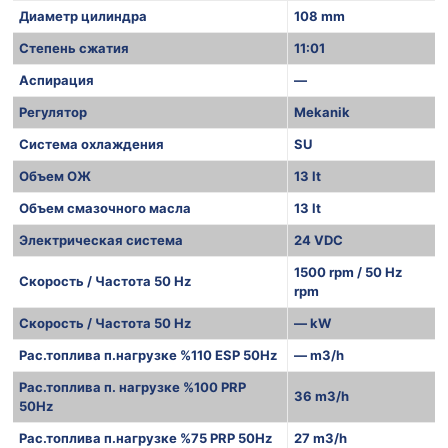
Диаметр цилиндра
108 mm
Степень сжатия
11:01
Аспирация
—
Регулятор
Mekanik
Система охлаждения
SU
Объем ОЖ
13 lt
Объем смазочного масла
13 lt
Электрическая система
24 VDC
1500 rpm / 50 Hz
Скорость / Частота 50 Hz
rpm
Скорость / Частота 50 Hz
— kW
Рас.топлива п.нагрузке %110 ESP 50Hz
— m3/h
Рас.топлива п. нагрузке %100 PRP
36 m3/h
50Hz
Рас.топлива п.нагрузке %75 PRP 50Hz
27 m3/h