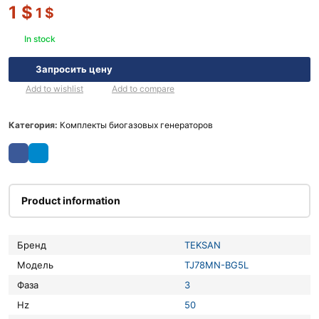
1
$
1
$
In stock
Запросить цену
Add to wishlist
Add to compare
Категория:
Комплекты биогазовых генераторов
Product information
Бренд
TEKSAN
Модель
TJ78MN-BG5L
Фаза
3
Hz
50