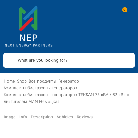
What are you looking for?
Home
Shop
Все продукты
Генератор
Комплекты биогазовых генераторов
Комплекты биогазовых генераторов TEKSAN 78 кВА / 62 кВт с
двигателем MAN Немецкий
Image
Info
Description
Vehicles
Reviews