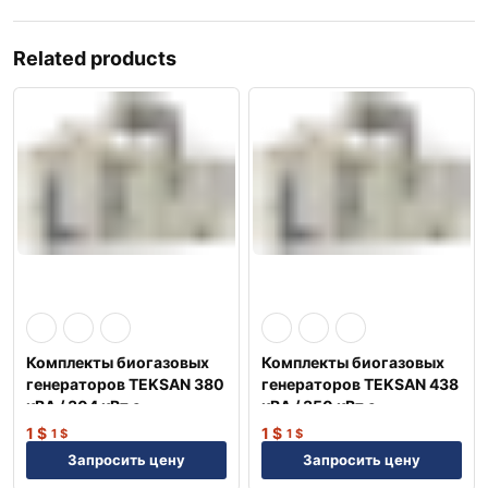
Related products
Комплекты биогазовых
Комплекты биогазовых
генераторов TEKSAN 380
генераторов TEKSAN 438
кВА / 304 кВт с
кВА / 350 кВт с
двигателем PERKINS
двигателем MAN
1
$
1
$
1
$
1
$
Англия
Немецкий
Запросить цену
Запросить цену