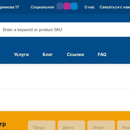
аримова 17
Социальное
О нас
Связаться с на
Услуги
Блог
Ссылки
FAQ
тр