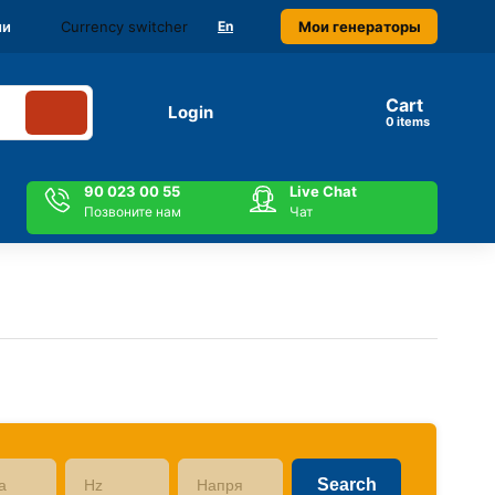
Currency switcher
Мои генераторы
ми
En
Cart
Login
items
90 023 00 55
Live Chat
Позвоните нам
Чат