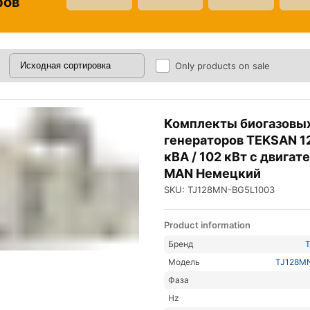
ров
Only products on sale
Комплекты биогазовы
генераторов TEKSAN 1
кВА / 102 кВт с двигат
MAN Немецкий
SKU: TJ128MN-BG5L1003
Product information
Бренд
Модель
TJ128M
Фаза
Hz