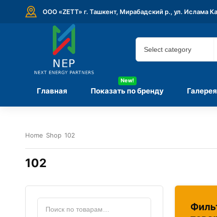
ООО «ZETT» г. Ташкент, Мирабадский р., ул. Ислама К
New!
Главная
Показать по бренду
Галерея
Home
Shop
102
102
Филь