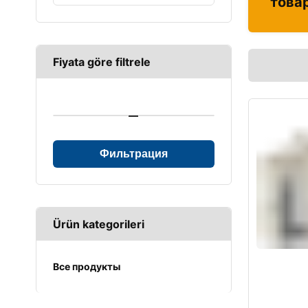
това
Fiyata göre filtrele
—
Фильтрация
Ürün kategorileri
Все продукты
UPS