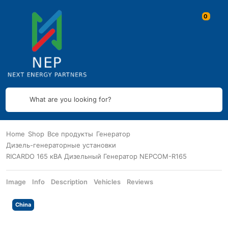
What are you looking for?
Home
Shop
Все продукты
Генератор
Дизель-генераторные установки
RICARDO 165 кВА Дизельный Генератор NEPCOM-R165
Image
Info
Description
Vehicles
Reviews
China