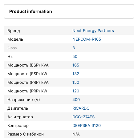
Product information
Бренд
Next Energy Partners
Модель
NEPCOM-R165
Фаза
3
Hz
50
Мощность (ESP) kVA
165
Мощность (ESP) kW
132
Мощность (PRP) kVA
150
Мощность (PRP) kW
120
Напряжение (V)
400
Двигатель
RICARDO
Альтернатор
DCG-274FS
Контролер
DEEPSEA 6120
Размер С кабиной
N/A