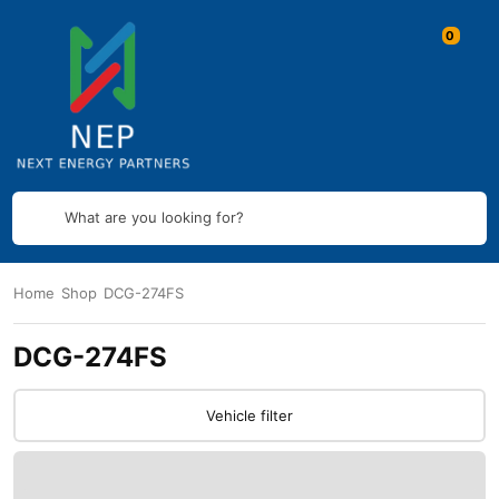
What are you looking for?
Home
Shop
DCG-274FS
DCG-274FS
Vehicle filter