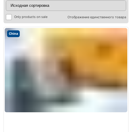
Only products on sale
Отображение единственного товара
China
ры
ры
я