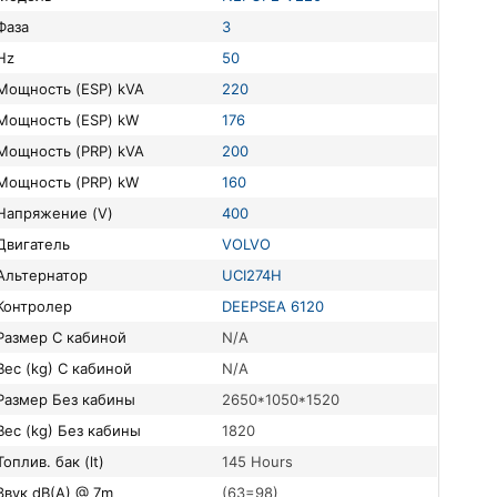
Фаза
3
Hz
50
Мощность (ESP) kVA
220
Мощность (ESP) kW
176
Мощность (PRP) kVA
200
Мощность (PRP) kW
160
Напряжение (V)
400
Двигатель
VOLVO
Альтернатор
UCI274H
Контролер
DEEPSEA 6120
Размер С кабиной
N/A
Вес (kg) С кабиной
N/A
Размер Без кабины
2650*1050*1520
Вес (kg) Без кабины
1820
Топлив. бак (lt)
145 Hours
Звук dB(A) @ 7m
(63=98)