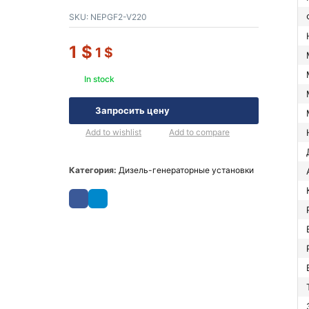
SKU:
NEPGF2-V220
1
$
1
$
In stock
Запросить цену
Add to wishlist
Add to compare
Категория:
Дизель-генераторные установки