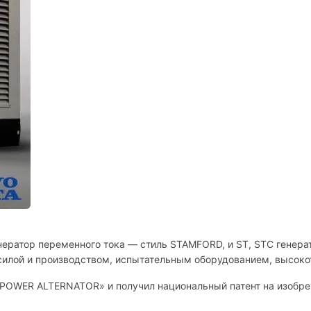
нератор переменного тока — стиль STAMFORD, и ST, STC генера
 силой и производством, испытательным оборудованием, высок
IPOWER ALTERNATOR» и получил национальный патент на изобрет