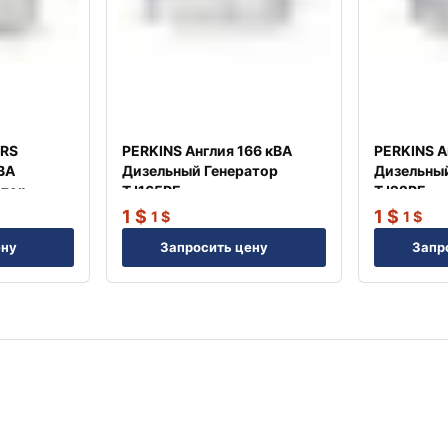
RS
PERKINS Англия 166 кВА
PERKINS А
ВА
Дизельный Генератор
Дизельный
атор
TJ165PE
TJ22PE
1
$
1
$
1
$
1
$
ену
Запросить цену
Запр