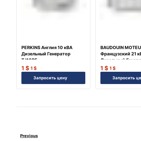
PERKINS Англия 10 кВА
BAUDOUIN MOTEU
Дизельный Генератор
Французский 21 к
TJ10PE
Дизельный Генер
TJ20BD
1
$
1
$
1
$
1
$
Запросить цену
Запросить ц
Previous