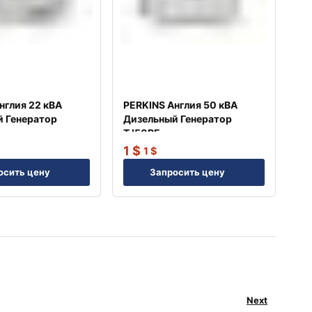
нглия 22 кВА
PERKINS Англия 50 кВА
 Генератор
Дизельный Генератор
TJ50PE
1
$
1
$
осить цену
Запросить цену
Next