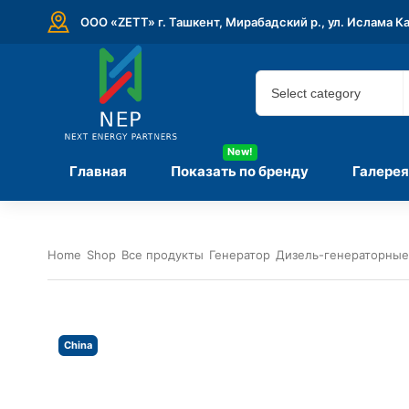
ООО «ZETT» г. Ташкент, Мирабадский р., ул. Ислама К
New!
Главная
Показать по бренду
Галерея
Home
Shop
Все продукты
Генератор
Дизель-генераторные
China