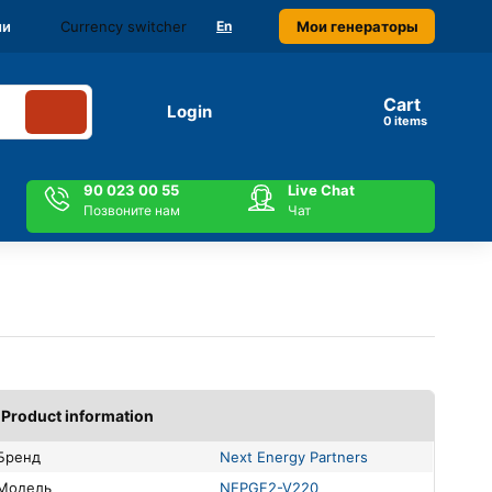
Currency switcher
Мои генераторы
ми
En
Cart
Login
items
90 023 00 55
Live Chat
Позвоните нам
Чат
Product information
Бренд
Next Energy Partners
Модель
NEPGF2-V220