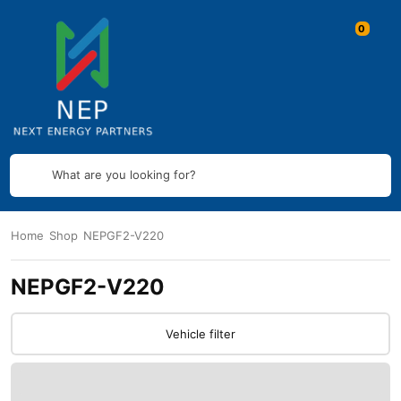
What are you looking for?
Home
Shop
NEPGF2-V220
NEPGF2-V220
Vehicle filter