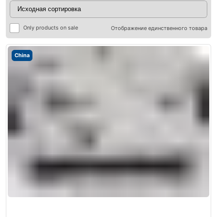
Only products on sale
Отображение единственного товара
China
ры
ры
я